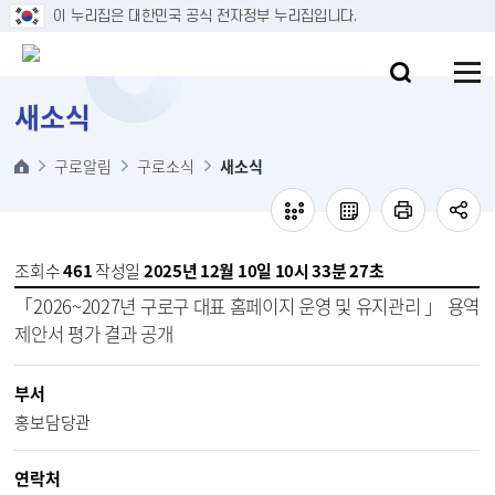
본문 바로가기
이 누리집은 대한민국 공식 전자정부 누리집입니다.
새소식
구로알림
구로소식
새소식
조회수
461
작성일
2025년 12월 10일 10시 33분 27초
「2026~2027년 구로구 대표 홈페이지 운영 및 유지관리 」 용역
제안서 평가 결과 공개
부서
홍보담당관
연락처