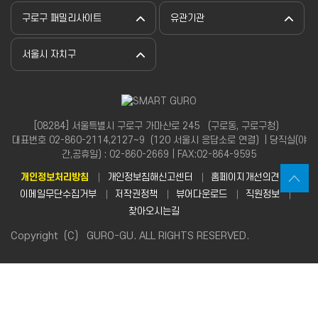
구로구 패밀리사이트
유관기관
서울시 자치구
[08284] 서울특별시 구로구 가마산로 245 （구로동, 구로구청）
대표번호 02-860-2114,2127~9（120 서울시 응답소로 연결）| 당직실(야
간,공휴일) : 02-860-2669 | FAX:02-864-9595
개인정보처리방침
개인정보침해신고센터
홈페이지개선의견
이메일무단수집거부
저작권정책
뷰어다운로드
직원정보
찾아오시는길
Copyright（C） GURO-GU. ALL RIGHTS RESERVED.