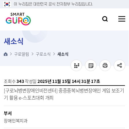
본문 바로가기
이 누리집은 대한민국 공식 전자정부 누리집입니다.
새소식
구로알림
구로소식
새소식
조회수
343
작성일
2025년 11월 15일 14시 31분 17초
[구로뇌병변장애인비전센터] 중증중복뇌병변장애인 게임 보조기
기 활용 e-스포츠대회 개최
부서
장애인복지과