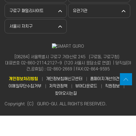
구로구 패밀리사이트
유관기관
서울시 자치구
[08284] 서울특별시 구로구 가마산로 245 （구로동, 구로구청）
대표번호 02-860-2114,2127~9（120 서울시 응답소로 연결）| 당직실(야
간,공휴일) : 02-860-2669 | FAX:02-864-9595
개인정보처리방침
개인정보침해신고센터
홈페이지개선의견
이메일무단수집거부
저작권정책
뷰어다운로드
직원정보
찾아오시는길
Copyright（C） GURO-GU. ALL RIGHTS RESERVED.