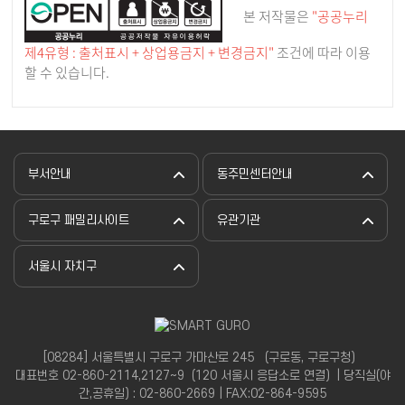
본 저작물은
"공공누리
제4유형 : 출처표시 + 상업용금지 + 변경금지"
조건에 따라 이용
할 수 있습니다.
부서안내
동주민센터안내
구로구 패밀리사이트
유관기관
서울시 자치구
[08284] 서울특별시 구로구 가마산로 245 （구로동, 구로구청）
대표번호 02-860-2114,2127~9（120 서울시 응답소로 연결）| 당직실(야
간,공휴일) : 02-860-2669 | FAX:02-864-9595