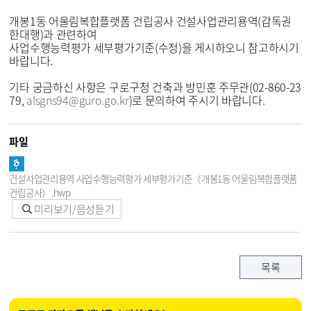
개봉1동 어울림복합플랫폼 건립공사 건설사업관리용역(감독권
한대행)과 관련하여
사업수행능력평가 세부평가기준(수정)을 게시하오니 참고하시기
바랍니다.
기타 궁금하신 사항은 구로구청 건축과 방민훈 주무관(02-860-23
79,
alsgns94@guro.go.kr
)로 문의하여 주시기 바랍니다.
파일
건설사업관리용역 사업수행능력평가 세부평가기준（개봉1동 어울림복합플랫폼
건립공사）.hwp
미리보기/음성듣기
목록