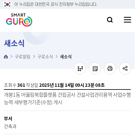
본문 바로가기
이 누리집은 대한민국 공식 전자정부 누리집입니다.
새소식
구로알림
구로소식
새소식
조회수
361
작성일
2025년 11월 14일 09시 23분 08초
개봉1동 어울림복합플랫폼 건립공사 건설사업관리용역 사업수행
능력 세부평가기준(수정) 게시
부서
건축과