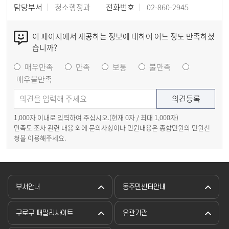
담당부서
청소행정과
전화번호
02-860-2945
이 페이지에서 제공하는 정보에 대하여 어느 정도 만족하셨
습니까?
매우만족
만족
보통
불만족
매우불만족
1,000자 이내로 입력하여 주십시오.(현재
0
자 / 최대 1,000자)
만족도 조사 관련 내용 외에 문의사항이나 민원내용은 종합민원의 민원신
청을 이용해주세요.
부서안내
동주민센터안내
구로구 패밀리사이트
유관기관