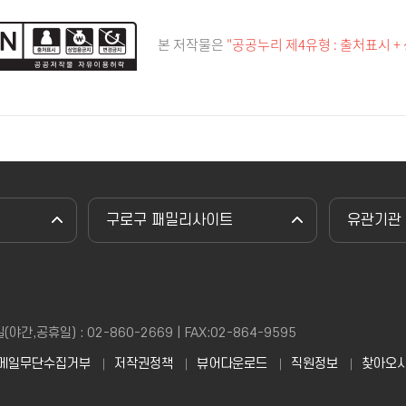
본 저작물은
"공공누리 제4유형 : 출처표시 +
구로구 패밀리사이트
유관기관
,공휴일) : 02-860-2669 | FAX:02-864-9595
메일무단수집거부
저작권정책
뷰어다운로드
직원정보
찾아오