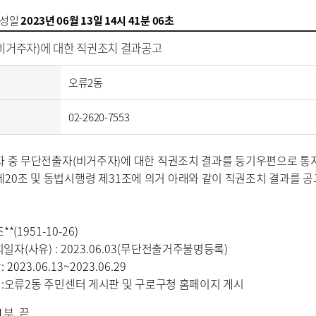
성일
2023년 06월 13일 14시 41분 06초
비거주자)에 대한 직권조치 결과공고
오류2동
02-2620-7553
자 중 무단전출자
(
비거주자
)
에 대한 직권조치 결과를 등기우편으로 
제
20
조 및 동법시행령 제
31
조에 의거 아래와 같이 직권조치 결과를 
조
*
*
(1951-10-26)
치일자
(
사유
) : 2023.06.03(
무단전출거주불명등록
)
간
: 2023.06.13~2023.06.29
법
:
오류
2
동 주민센터 게시판 및 구로구청 홈페이지 게시
부. 끝.