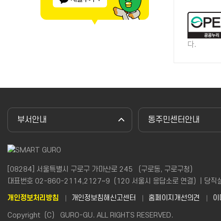
다.
부서안내
동주민센터안내
[08284] 서울특별시 구로구 가마산로 245 （구로동, 구로구청）
대표번호 02-860-2114,2127~9（120 서울시 응답소로 연결）| 당직실(야간
개인정보처리방침
개인정보침해신고센터
홈페이지개선의견
이
Copyright（C） GURO-GU. ALL RIGHTS RESERVED.