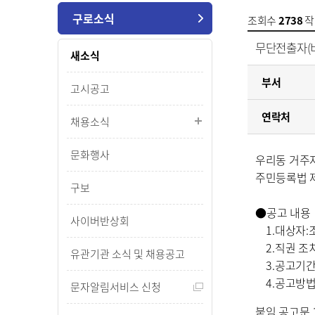
구로소식
조회수
2738
작
무단전출자(
새소식
부서
고시공고
연락처
채용소식
문화행사
우리동 거주
주민등록법 
구보
●
공고 내용
사이버반상회
1.
대상자
:
2.
직권 조
유관기관 소식 및 채용공고
3.
공고기
4.
공고방
문자알림서비스 신청
붙임 공고문 1