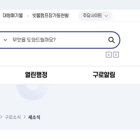
본문 바로가기
대형폐기물
빗물펌프장가동현황
주요사이트
열린행정
구로알림
식
구로소식
새소식