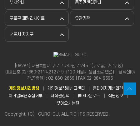
부서안내
동주민센터안내
구로구 패밀리사이트
유관기관
서울시 자치구
[08284] 서울특별시 구로구 가마산로 245 （구로동, 구로구청）
대표번호 02-860-2114,2127~9（120 서울시 응답소로 연결）| 당직실(야
간,공휴일) : 02-860-2669 | FAX:02-864-9595
개인정보처리방침
개인정보침해신고센터
홈페이지개선의견
이메일무단수집거부
저작권정책
뷰어다운로드
직원정보
찾아오시는길
Copyright（C） GURO-GU. ALL RIGHTS RESERVED.