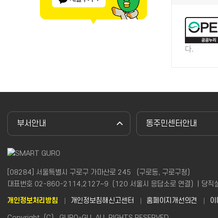
다.
부서안내
동주민센터안내
[08284] 서울특별시 구로구 가마산로 245 （구로동, 구로구청）
대표번호 02-860-2114,2127~9（120 서울시 응답소로 연결）| 당직실(야간
개인정보처리방침
개인정보침해신고센터
홈페이지개선의견
이
Copyright（C） GURO-GU. ALL RIGHTS RESERVED.