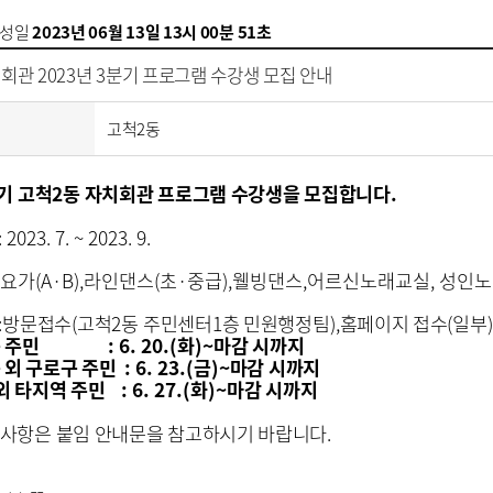
성일
2023년 06월 13일 13시 00분 51초
회관 2023년 3분기 프로그램 수강생 모집 안내
고척2동
기 고척
2
동 자치회관 프로그램 수강생을 모집합니다
.
: 2023. 7. ~ 2023. 9.
요가
(A·B),
라인댄스
(
초
·
중급
),
웰빙댄스
,
어르신노래교실
,
성인노
:
방문접수
(
고척
2
동 주민센터
1
층 민원행정팀
),
홈페이지 접수
(
일부
동 주민
: 6. 20.(
화
)~
마감 시까지
 외 구로구 주민
: 6. 23.(
금
)~
마감 시까지
외 타지역 주민
: 6. 27.(
화
)~
마감 시까지
 사항은 붙임 안내문을 참고하시기 바랍니다
.