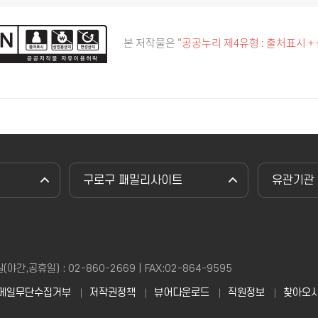
본 저작물은
"공공누리 제4유형 : 출처표시 +
구로구 패밀리사이트
유관기관
,공휴일) : 02-860-2669 | FAX:02-864-9595
메일무단수집거부
저작권정책
뷰어다운로드
직원정보
찾아오