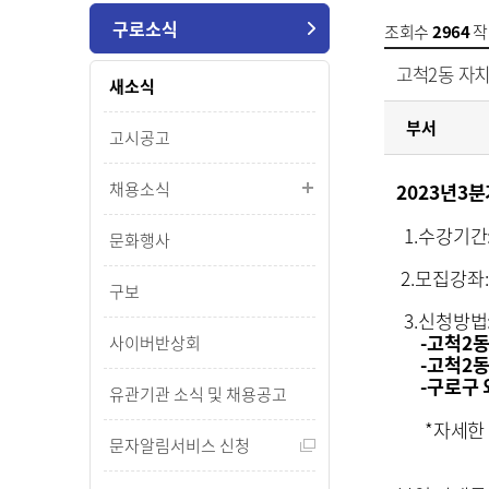
구로소식
조회수
2964
작
고척2동 자치
새소식
부서
고시공고
채용소식
2023
년
3
분
1.
수강기간
문화행사
2.
모집강좌
:
구보
3.
신청방법
-
고척
2
사이버반상회
-
고척
2
동
-
구로구 
유관기관 소식 및 채용공고
*
자세한
문자알림서비스 신청