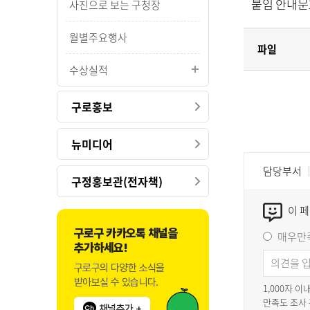
붙임 안내문
사진으로 보는 구청장
월별주요행사
파일
수상실적
구로홍보
뉴미디어
담당부서
구정홍보관(전자책)
이 
구로구 카카오톡 채널을
매우만
추가하세요!
구로구의 다양한 소식을
받아보실 수 있습니다.
1,000자 
만족도 조사
채널추가 +