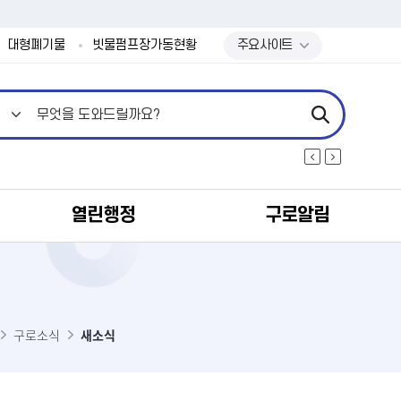
본문 바로가기
대형폐기물
빗물펌프장가동현황
주요사이트
열린행정
구로알림
식
구로소식
새소식