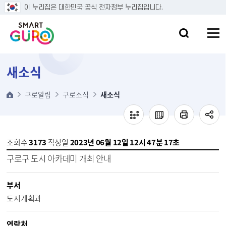
본문 바로가기
이 누리집은 대한민국 공식 전자정부 누리집입니다.
새소식
구로알림
구로소식
새소식
조회수
3173
작성일
2023년 06월 12일 12시 47분 17초
구로구 도시 아카데미 개최 안내
부서
도시계획과
연락처