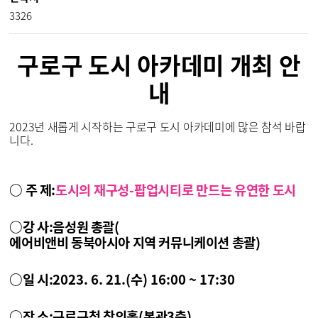
3326
구로구 도시 아카데미 개최 안
내
2023년 새롭게 시작하는 구로구 도시 아카데미에 많은 참석 바랍
니다.
○ 주 제
:
도시의 재구성
-
팝업시티로 만드는 유연한 도시
○
강 사
:
음성원 총괄
(
에어비앤비 동북아시아 지역 커뮤니케이션 총괄
)
○
일 시
:
2023. 6. 21.(
수
) 16:00 ~ 17:30
○
장 소
:
구로구청 창의홀
(
본관
3
층
)