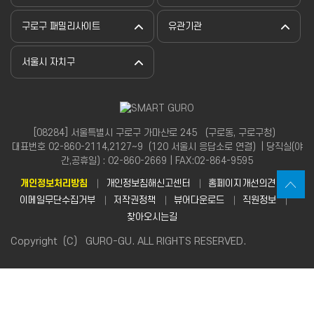
구로구 패밀리사이트
유관기관
서울시 자치구
[08284] 서울특별시 구로구 가마산로 245 （구로동, 구로구청）
대표번호 02-860-2114,2127~9（120 서울시 응답소로 연결）| 당직실(야
간,공휴일) : 02-860-2669 | FAX:02-864-9595
개인정보처리방침
개인정보침해신고센터
홈페이지개선의견
이메일무단수집거부
저작권정책
뷰어다운로드
직원정보
찾아오시는길
Copyright（C） GURO-GU. ALL RIGHTS RESERVED.