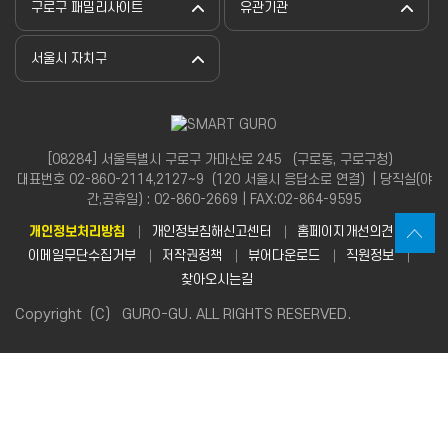
구로구 패밀리사이트
유관기관
서울시 자치구
[08284] 서울특별시 구로구 가마산로 245 （구로동, 구로구청）
대표번호 02-860-2114,2127~9（120 서울시 응답소로 연결）| 당직실(야
간,공휴일) : 02-860-2669 | FAX:02-864-9595
개인정보처리방침
개인정보침해신고센터
홈페이지개선의견
이메일무단수집거부
저작권정책
뷰어다운로드
직원정보
찾아오시는길
Copyright（C） GURO-GU. ALL RIGHTS RESERVED.