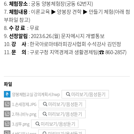
6.
체험장소
: 궁동 양봉체험장(궁동 62번지)
7.
체험
내용
: 이론교육 ▶ 양봉장 견학 ▶ 만들기 체험(아래 첨
부파일 참고)
8.
수 강 료
: 무료
9.
선정알림
: 2023.6.26.(월) 문자메시지 개별통보
10.
강 사
: 한국아로마테라피강사협회 수석강사 김민정
11.
문 의
: 구로구청 지역경제과 생활경제팀(☎ 860-2857)
파일
미리보기/음성듣기
양봉체험교실 강의계획서.hwp
미리보기/음성듣기
1.손세정제.JPG
미리보기/음성듣기
2.허니비누.png
미리보기/음성듣기
3.샴푸.png
미리보기/음성듣기
4.바디워시.png