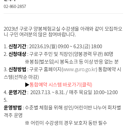
02-860-2857
2023년 구로구 양봉체험교실 수강생을 아래와 같이 모집하오
니 구민 여러분의 많은 참여바랍니다.
1.
신청기간
: 2023.6.19.(월) 09:00 ~ 6.23.(금) 18:00
2.
신청대상
: 구로구 주민 및 직장인(양봉경력 무관) 80명
※봉침(벌쏘임)시 봉독쇼크 등 이상 반응 없는 분
3.
신청방법
: 구로구 홈페이지(
www.guro.go.kr
) 통합예약 시
스템(선착순 마감)
▶
통합예약 시스템 바로가기(클릭)
4.
운영기간
: 2023.7.13. ~ 8.31. / 매주 목요일 10:00~12:00
5.
운영방법
: 수준별 체험을 위해 성인/어린이반 나누어 회차별
격주 운영
※ 어린이 수강생의 경우 보호자 동반 필수