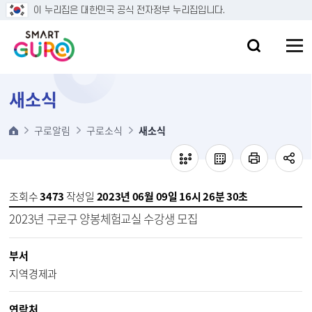
본문 바로가기
이 누리집은 대한민국 공식 전자정부 누리집입니다.
새소식
구로알림
구로소식
새소식
조회수
3473
작성일
2023년 06월 09일 16시 26분 30초
2023년 구로구 양봉체험교실 수강생 모집
부서
지역경제과
연락처