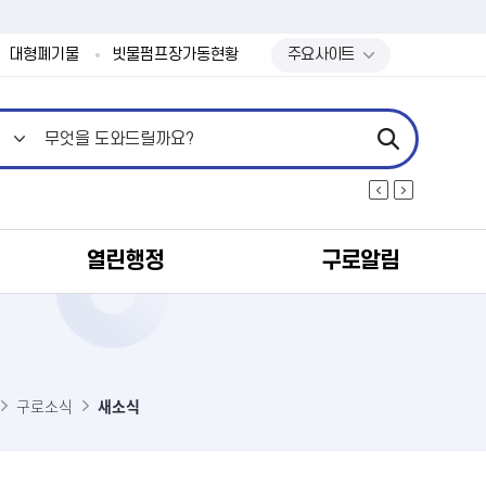
본문 바로가기
대형폐기물
빗물펌프장가동현황
주요사이트
열린행정
구로알림
식
구로소식
새소식