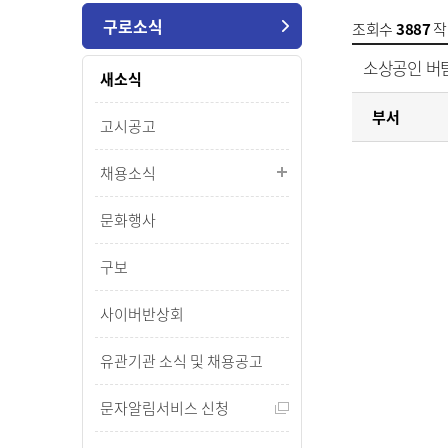
구로소식
조회수
3887
작
소상공인 버
새소식
부서
고시공고
채용소식
문화행사
구보
사이버반상회
유관기관 소식 및 채용공고
문자알림서비스 신청