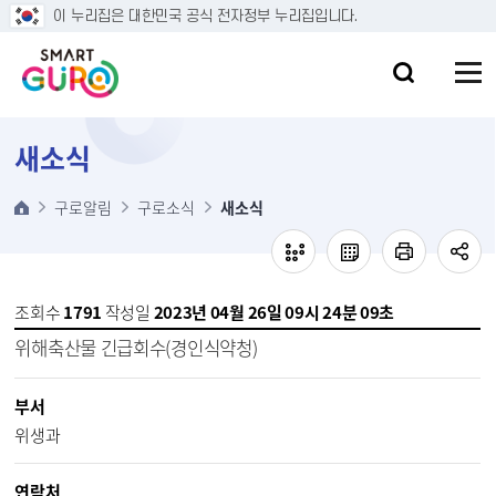
본문 바로가기
이 누리집은 대한민국 공식 전자정부 누리집입니다.
새소식
구로알림
구로소식
새소식
조회수
1791
작성일
2023년 04월 26일 09시 24분 09초
위해축산물 긴급회수(경인식약청)
부서
위생과
연락처