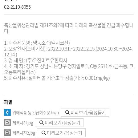
02-2110-8055
축산물위생관리법 제31조의2에 따라 아래의 축산물을 긴급 회수합니
다.
1. 회수제품명 : 냉동소족(멕시코산)
2. 포장일자(소비기한) : 2022.10.31.~2022.12.15.(2024.10.30.~2024.
12.14.)
3. 업 체 명 : (주)우진미트유한회사
4. 소 재 지 : 경기도 성남시 분당구 정자일로 1, C동 2611호 (금곡동, 코
오롱트리폴리스)
5. 회수사유 : 질파테롤 기준초과 검출(기준: 0.001mg/kg)
파일
미리보기/음성듣기
위해식품 등 긴급회수문.hwp
미리보기/음성듣기
제품사진.jpg
미리보기/음성듣기
제품사진2.jpg