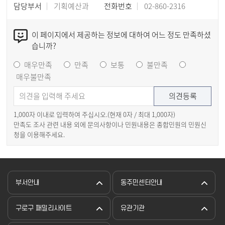
담당부서
기획예산과
전화번호
02-860-2316
이 페이지에서 제공하는 정보에 대하여 어느 정도 만족하셨
습니까?
매우만족
만족
보통
불만족
매우불만족
1,000자 이내로 입력하여 주십시오.(현재
0
자 / 최대 1,000자)
만족도 조사 관련 내용 외에 문의사항이나 민원내용은 종합민원의 민원신
청을 이용해주세요.
부서안내
동주민센터안내
구로구 패밀리사이트
유관기관