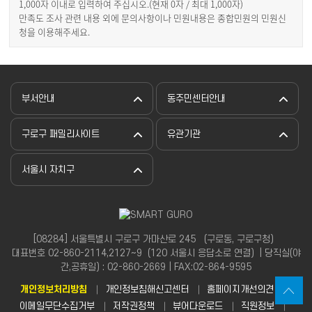
1,000자 이내로 입력하여 주십시오.(현재
0
자 / 최대 1,000자)
만족도 조사 관련 내용 외에 문의사항이나 민원내용은 종합민원의 민원신
청을 이용해주세요.
부서안내
동주민센터안내
구로구 패밀리사이트
유관기관
서울시 자치구
[08284] 서울특별시 구로구 가마산로 245 （구로동, 구로구청）
대표번호 02-860-2114,2127~9（120 서울시 응답소로 연결）| 당직실(야
간,공휴일) : 02-860-2669 | FAX:02-864-9595
개인정보처리방침
개인정보침해신고센터
홈페이지개선의견
이메일무단수집거부
저작권정책
뷰어다운로드
직원정보