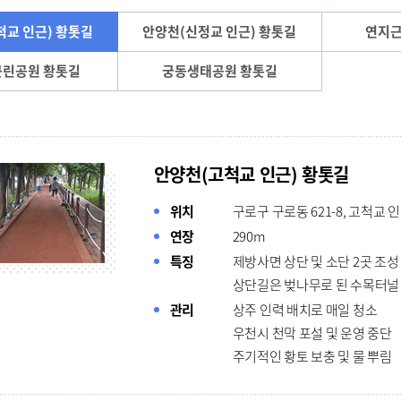
척교 인근) 황톳길
안양천(신정교 인근) 황톳길
연지근
린공원 황톳길
궁동생태공원 황톳길
안양천(고척교 인근) 황톳길
위치
구로구 구로동 621-8, 고척교 
연장
290m
특징
제방사면 상단 및 소단 2곳 조성
상단길은 벚나무로 된 수목터널
관리
상주 인력 배치로 매일 청소
우천시 천막 포설 및 운영 중단
주기적인 황토 보충 및 물 뿌림