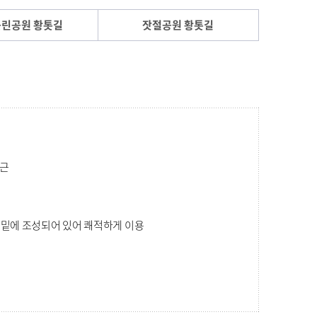
린공원 황톳길
잣절공원 황톳길
인근
 밑에 조성되어 있어 쾌적하게 이용