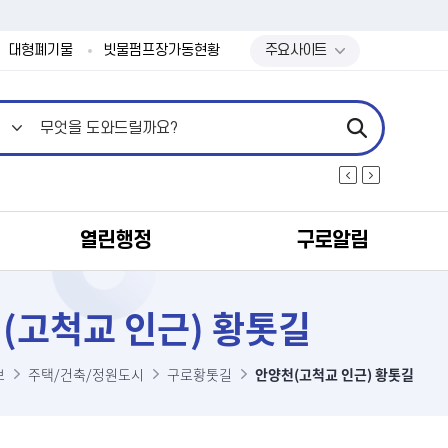
본문 바로가기
대형폐기물
빗물펌프장가동현황
주요사이트
열린행정
구로알림
(고척교 인근) 황톳길
보
주택/건축/정원도시
구로황톳길
안양천(고척교 인근) 황톳길