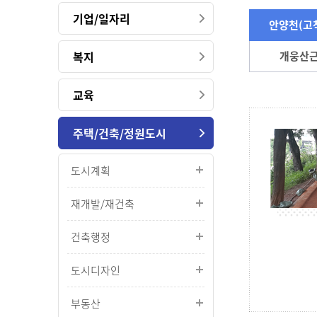
기업/일자리
안양천(고
복지
개웅산근
교육
주택/건축/정원도시
도시계획
재개발/재건축
건축행정
도시디자인
부동산