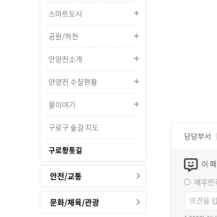
스마트도시
공원/하천
안양천소개
안양천 수질현황
물이야기
구로구 숲길 지도
담당부서
구로황톳길
이 
안전/교통
매우만
문화/체육/관광