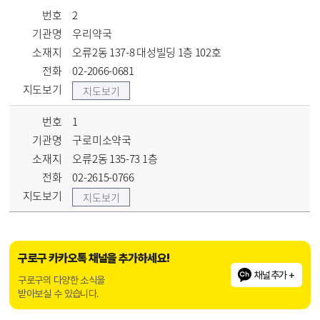
번호
2
기관명
우리약국
소재지
오류2동 137-8 대성빌딩 1층 102호
전화
02-2066-0681
지도보기
지도보기
번호
1
기관명
구로미소약국
소재지
오류2동 135-73 1층
전화
02-2615-0766
지도보기
지도보기
구로구 카카오톡 채널을 추가하세요!
채널추가 +
구로구의 다양한 소식을
받아보실 수 있습니다.