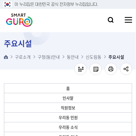
본문 바로가기
이 누리집은 대한민국 공식 전자정부 누리집입니다.
주요시설
구로소개
구청(동)안내
동안내
신도림동
주요시설
홈
인사말
직원정보
우리동 민원
우리동 소식