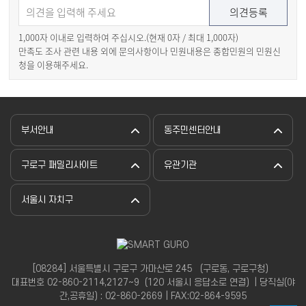
1,000자 이내로 입력하여 주십시오.(현재
0
자 / 최대 1,000자)
만족도 조사 관련 내용 외에 문의사항이나 민원내용은 종합민원의 민원신
청을 이용해주세요.
부서안내
동주민센터안내
구로구 패밀리사이트
유관기관
서울시 자치구
[08284] 서울특별시 구로구 가마산로 245 （구로동, 구로구청）
대표번호 02-860-2114,2127~9（120 서울시 응답소로 연결）| 당직실(야
간,공휴일) : 02-860-2669 | FAX:02-864-9595