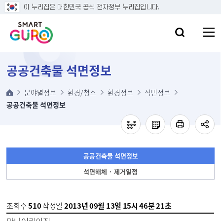
본문 바로가기
이 누리집은 대한민국 공식 전자정부 누리집입니다.
공공건축물 석면정보
분야별정보
환경/청소
환경정보
석면정보
공공건축물 석면정보
공공건축물 석면정보
석면해체 · 제거일정
조회수
510
작성일
2013년 09월 13일 15시 46분 21초