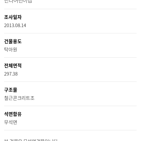
만나어린이집
조사일자
2013.08.14
건물용도
탁아원
전체면적
297.38
구조물
철근콘크리트조
석면함유
무석면