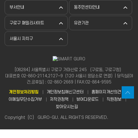
부서안내
동주민센터안내
구로구 패밀리사이트
유관기관
서울시 자치구
[08284] 서울특별시 구로구 가마산로 245 （구로동, 구로구청）
대표번호 02-860-2114,2127~9（120 서울시 응답소로 연결）| 당직실(야
간,공휴일) : 02-860-2669 | FAX:02-864-9595
개인정보처리방침
개인정보침해신고센터
홈페이지개선의견
이메일무단수집거부
저작권정책
뷰어다운로드
직원정보
찾아오시는길
Copyright（C） GURO-GU. ALL RIGHTS RESERVED.