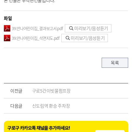
본 건물은 무석면건물입니다.
파일
미리보기/음성듣기
39.만나어린이집_결과보고서.pdf
미리보기/음성듣기
39.만나어린이집_석면지도.pdf
목록
이전글
구로5간이빗물펌프장
다음글
신도림역 환승 주차장
구로구 카카오톡 채널을 추가하세요!