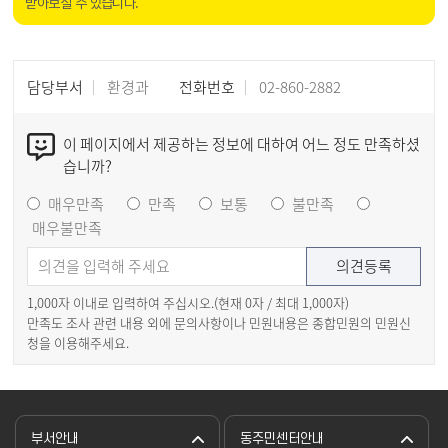
받아보실 수 있습니다.
담당부서
환경과
전화번호
02-860-2882
이 페이지에서 제공하는 정보에 대하여 어느 정도 만족하셨
습니까?
매우만족
만족
보통
불만족
매우불만족
1,000자 이내로 입력하여 주십시오.(현재
0
자 / 최대 1,000자)
만족도 조사 관련 내용 외에 문의사항이나 민원내용은 종합민원의 민원신
청을 이용해주세요.
부서안내
동주민센터안내