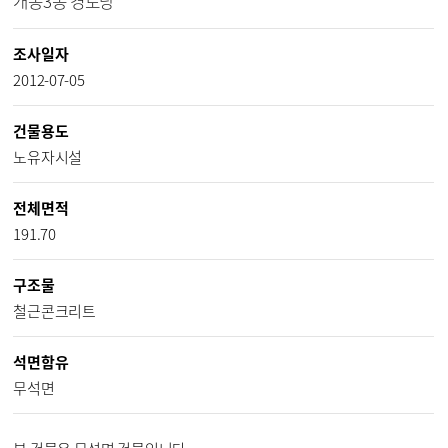
개봉3동 경로당
조사일자
2012-07-05
건물용도
노유자시설
전체면적
191.70
구조물
철근콘크리트
석면함유
무석면