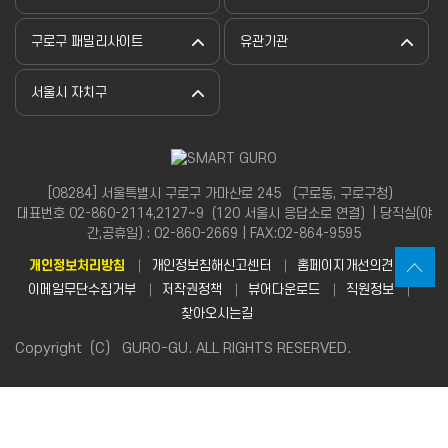
구로구 패밀리사이트
유관기관
서울시 자치구
[08284] 서울특별시 구로구 가마산로 245 （구로동, 구로구청）
대표번호 02-860-2114,2127~9（120 서울시 응답소로 연결）| 당직실(야
간,공휴일) : 02-860-2669 | FAX:02-864-9595
개인정보처리방침
개인정보침해신고센터
홈페이지개선의견
이메일무단수집거부
저작권정책
뷰어다운로드
직원정보
찾아오시는길
Copyright（C） GURO-GU. ALL RIGHTS RESERVED.