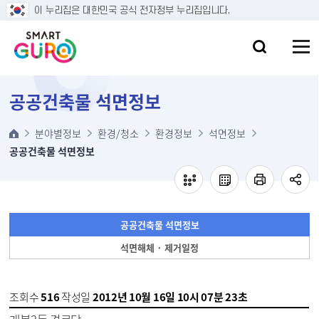
본문 바로가기
이 누리집은 대한민국 공식 전자정부 누리집입니다.
공공건축물 석면정보
분야별정보
환경/청소
환경정보
석면정보
공공건축물 석면정보
공공건축물 석면정보
석면해체 · 제거일정
조회수
516
작성일
2012년 10월 16일 10시 07분 23초