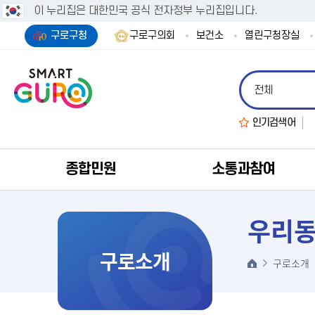
이 누리집은 대한민국 공식 전자정부 누리집입니다.
구로구청
구로구의회
보건소
열린구청장실
인기검색어
종합민원
소통과참여
우리동
구로소개
구로소개