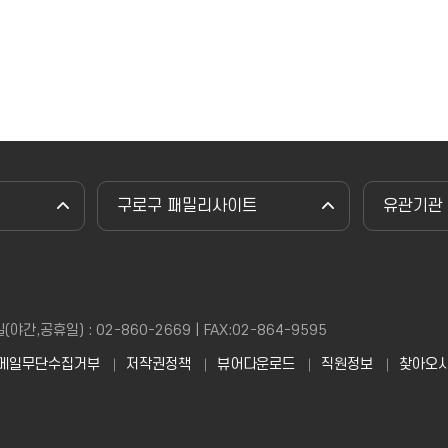
구로구 패밀리사이트
유관기관
,공휴일) : 02-860-2669 | FAX:02-864-9595
메일무단수집거부
저작권정책
뷰어다운로드
직원정보
찾아오