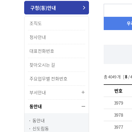
구청(동)안내
조직도
우
청사안내
대표전화번호
찾아오시는 길
총
4049
개 [
8
/ 
주요업무별 전화번호
번호
부서안내
3979
동안내
3978
동안내
3977
신도림동