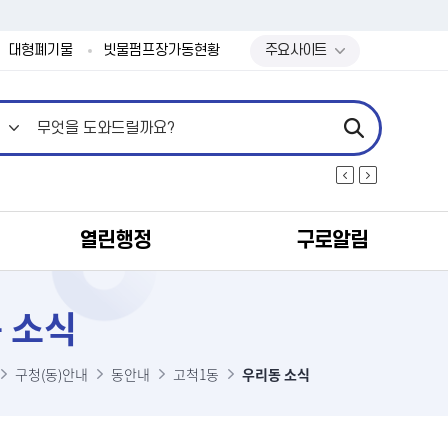
본문 바로가기
대형폐기물
빗물펌프장가동현황
주요사이트
열린행정
구로알림
 소식
구청(동)안내
동안내
고척1동
우리동 소식