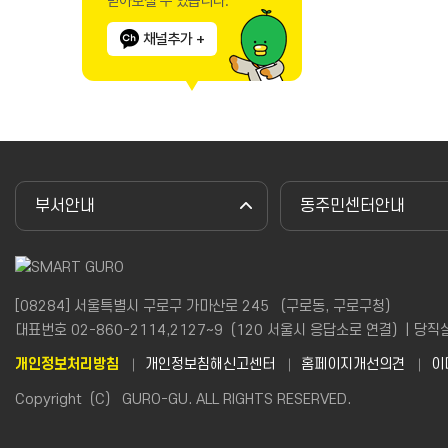
받아보실 수 있습니다.
채널추가 +
부서안내
동주민센터안내
[08284] 서울특별시 구로구 가마산로 245 （구로동, 구로구청）
대표번호 02-860-2114,2127~9（120 서울시 응답소로 연결）| 당직실(야간
개인정보처리방침
개인정보침해신고센터
홈페이지개선의견
이
Copyright（C） GURO-GU. ALL RIGHTS RESERVED.