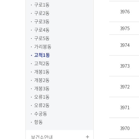
구로1동
3976
구로2동
구로3동
3975
구로4동
구로5동
3974
가리봉동
고척1동
고척2동
3973
개봉1동
개봉2동
3972
개봉3동
오류1동
오류2동
3971
수궁동
항동
3970
보건소안내