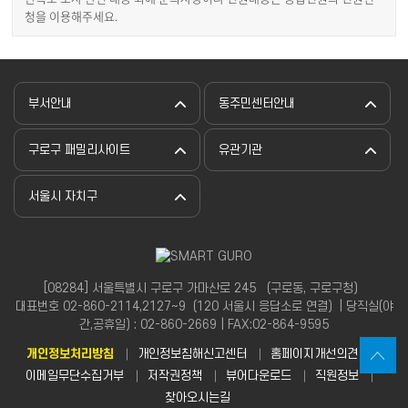
청을 이용해주세요.
부서안내
동주민센터안내
구로구 패밀리사이트
유관기관
서울시 자치구
[08284] 서울특별시 구로구 가마산로 245 （구로동, 구로구청）
대표번호 02-860-2114,2127~9（120 서울시 응답소로 연결）| 당직실(야
간,공휴일) : 02-860-2669 | FAX:02-864-9595
개인정보처리방침
개인정보침해신고센터
홈페이지개선의견
이메일무단수집거부
저작권정책
뷰어다운로드
직원정보
찾아오시는길