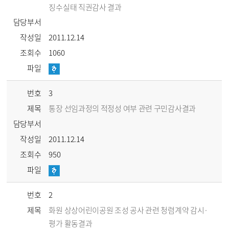
징수실태 직권감사 결과
담당부서
작성일
2011.12.14
조회수
1060
파일
번호
3
제목
통장 선임과정의 적정성 여부 관련 구민감사결과
담당부서
작성일
2011.12.14
조회수
950
파일
번호
2
제목
화원 상상어린이공원 조성 공사 관련 청렴계약 감시·
평가 활동결과