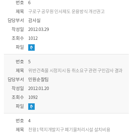
번호
6
제목
구로구 공무원 인사제도 운용방식 개선권고
담당부서
감사실
작성일
2012.03.29
조회수
1012
파일
번호
5
제목
위반건축물 시정지시 등 취소요구 관련 구민감사 결과
담당부서
민원순찰팀
작성일
2012.01.20
조회수
1092
파일
번호
4
제목
천왕1 택지개발지구 폐기물처리시설 설치비용