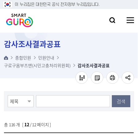
본문 바로가기
이 누리집은 대한민국 공식 전자정부 누리집입니다.
감사조사결과공표
종합민원
민원안내
구로구옴부즈맨(시민고충처리위원회)
감사조사결과공표
검색
총
116
개 [
12
/ 12 페이지 ]