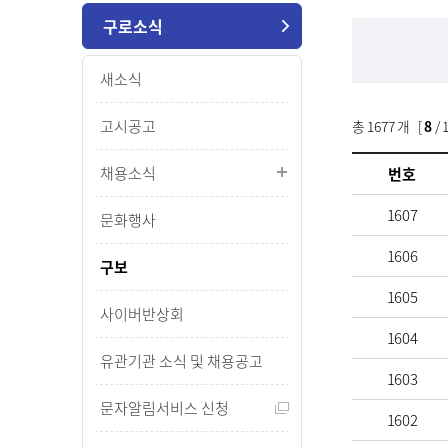
구로소식
새소식
고시공고
총
1677
개 [
8
/ 
채용소식
번호
1607
문화행사
1606
구보
1605
사이버반상회
1604
유관기관 소식 및 채용공고
1603
문자알림서비스 신청
1602