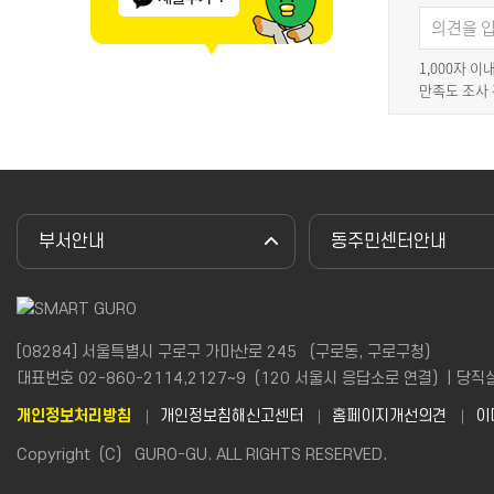
1,000자 
만족도 조사
부서안내
동주민센터안내
[08284] 서울특별시 구로구 가마산로 245 （구로동, 구로구청）
대표번호 02-860-2114,2127~9（120 서울시 응답소로 연결）| 당직실(야간
개인정보처리방침
개인정보침해신고센터
홈페이지개선의견
이
Copyright（C） GURO-GU. ALL RIGHTS RESERVED.