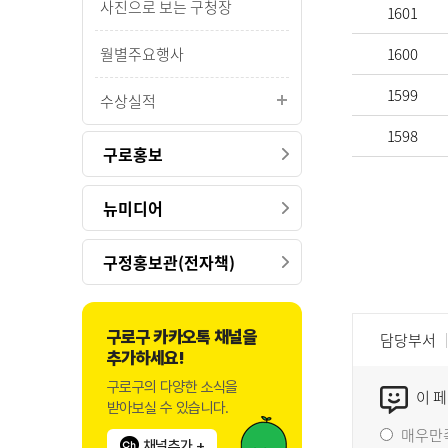
사진으로 보는 구청장
1601
월별주요행사
1600
1599
수상실적
1598
구로홍보
뉴미디어
구정홍보관(전자책)
구로구 카카오톡 채널을
담당부서
추가하세요!
구로구의 다양한 소식을
이 
받아보실 수 있습니다.
매우만
채널추가 +