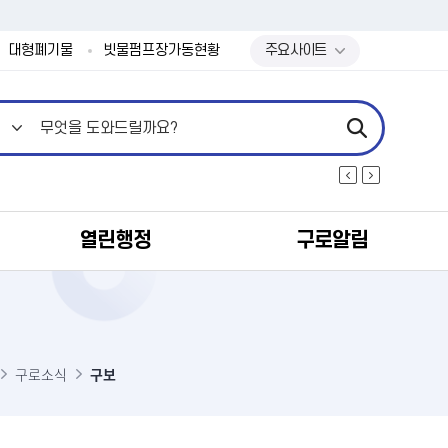
본문 바로가기
대형폐기물
빗물펌프장가동현황
주요사이트
열린행정
구로알림
구로소식
구보