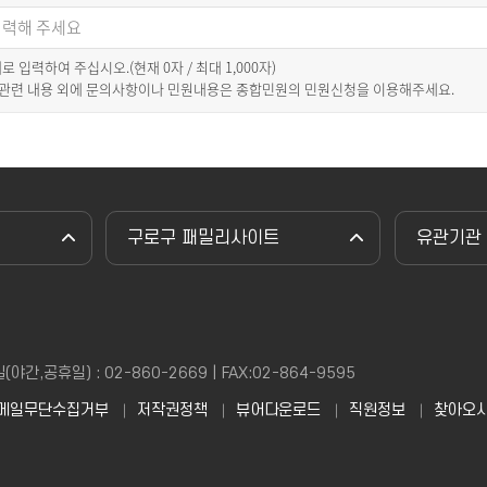
이내로 입력하여 주십시오.(현재
0
자 / 최대 1,000자)
 관련 내용 외에 문의사항이나 민원내용은 종합민원의 민원신청을 이용해주세요.
구로구 패밀리사이트
유관기관
,공휴일) : 02-860-2669 | FAX:02-864-9595
메일무단수집거부
저작권정책
뷰어다운로드
직원정보
찾아오