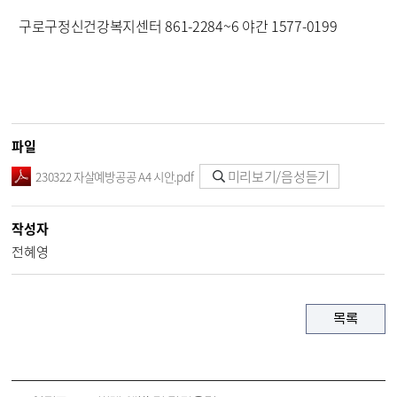
구로구정신건강복지센터 861-2284~6 야간 1577-0199
파일
미리보기/음성듣기
230322 자살예방공공 A4 시안.pdf
작성자
전혜영
목록