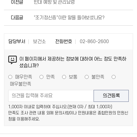
이전글
빈대 예방 및 관리요령
다음글
"조기정신증"이란 말을 들어보셨나요?
담당부서
보건소
전화번호
02-860-2600
이 페이지에서 제공하는 정보에 대하여 어느 정도 만족하
셨습니까?
매우만족
만족
보통
불만족
매우불만족
1,000자 이내로 입력하여 주십시오.(현재
0
자 / 최대 1,000자)
만족도 조사 관련 내용 외에 문의사항이나 민원내용은 종합민원의 민원신
청을 이용해주세요.