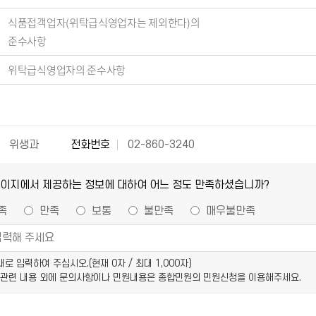
식품접객업자(위탁급식영업자는 제외한다)의
준수사항
위탁급식영업자의 준수사항
위생과
전화번호
02-860-3240
페이지에서 제공하는 정보에 대하여 어느 정도 만족하셨습니까?
족
만족
보통
불만족
매우불만족
이내로 입력하여 주십시오.(현재
0
자 / 최대 1,000자)
 관련 내용 외에 문의사항이나 민원내용은 종합민원의 민원신청을 이용해주세요.