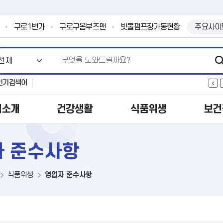
본문 바로가기
.
구로1번가
구로구옴부즈맨
빗물펌프장가동현황
주요사이
인기검색어
업소개
건강생활
식품위생
보건
 준수사항
식품위생
영업자 준수사항