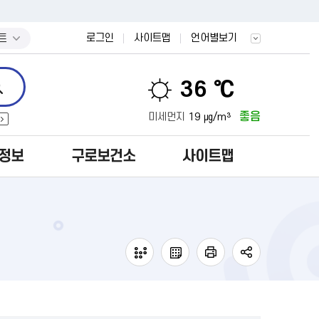
트
로그인
사이트맵
언어별보기
36 ℃
좋음
미세먼지
19 ㎍/m³
정보
구로보건소
사이트맵