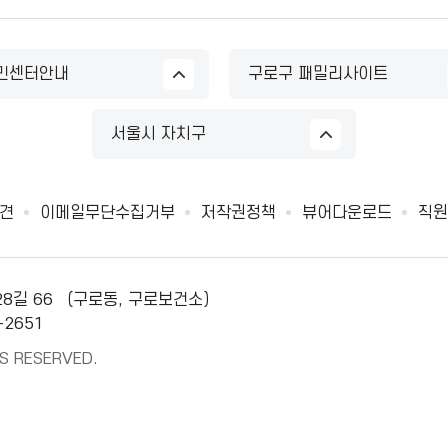
민센터안내
구로구 패밀리사이트
서울시 자치구
견
이메일무단수집거부
저작권정책
뷰어다운로드
직원
28길 66 （구로동, 구로보건소）
-2651
S RESERVED.