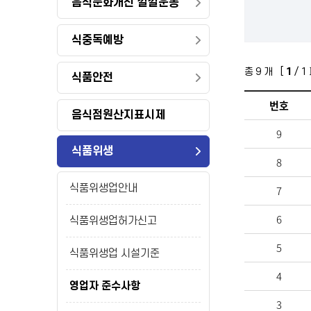
음식문화개선 깔깔운동
식중독예방
총
9
개 [
1
/ 1
식품안전
번호
음식점원산지표시제
9
식품위생
8
식품위생업안내
7
6
식품위생업허가신고
5
식품위생업 시설기준
4
영업자 준수사항
3