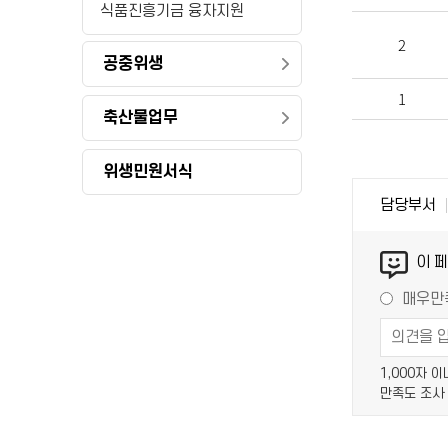
식품진흥기금 융자지원
2
공중위생
1
축산물업무
위생민원서식
담당부서
이 
매우만
1,000자 
만족도 조사