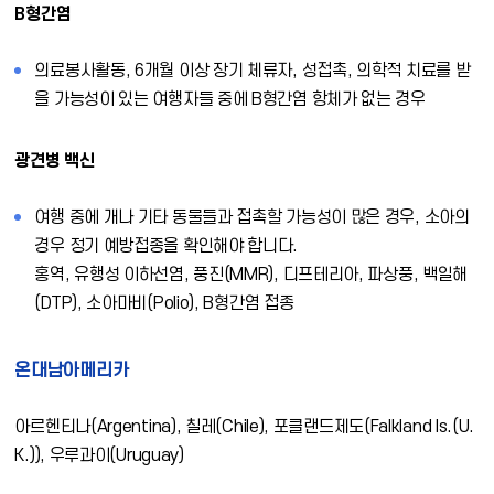
B형간염
의료봉사활동, 6개월 이상 장기 체류자, 성접촉, 의학적 치료를 받
을 가능성이 있는 여행자들 중에 B형간염 항체가 없는 경우
광견병 백신
여행 중에 개나 기타 동물들과 접촉할 가능성이 많은 경우, 소아의
경우 정기 예방접종을 확인해야 합니다.
홍역, 유행성 이하선염, 풍진(MMR), 디프테리아, 파상풍, 백일해
(DTP), 소아마비(Polio), B형간염 접종
온대남아메리카
아르헨티나(Argentina), 칠레(Chile), 포클랜드제도(Falkland Is.(U.
K.)), 우루과이(Uruguay)