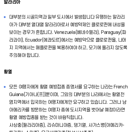
말라리아
대부분의 시골지역과 일부 도시에서 발생합니다 유행하는 말라리
아가 대부분 열대열 말라리아로서 예방약제인 클로로퀸에 내성을
보이는 경우가 흔합니다. Venezuela(베네수엘라), Paraguay(파
라과이), Ecuador(에콰도르)에서는 예방약으로 클로로퀸을, 나머
지 지역에서는 메플로퀸을 복용하여야 하고, 모기에 물리지 않도록
주의해야 합니다.
황열
모든 여행자에게 황열 예방접종 증명서를 요구하는 나라는 French
Guiana(기아나(프))뿐이며, 그외의 대부분의 나라에서는 황열전
염지역에서 입국하는 여행자에게만 요구하고 있습니다. 그러나 남
아메리카를 방문하는 여행자 중에 도시지역을 벗어날 예정이라면
황열 예방접종을 받는 것이 바람직합니다.
사상충(필라리아증), 리슈마니아증, 뎅기열, 샤가스병(아메리카-