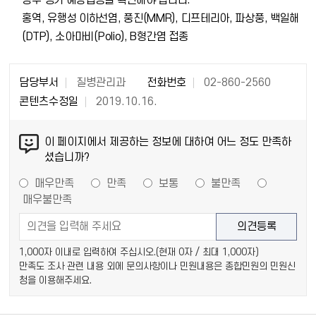
경우 정기 예방접종을 확인해야 합니다.
홍역, 유행성 이하선염, 풍진(MMR), 디프테리아, 파상풍, 백일해
(DTP), 소아마비(Polio), B형간염 접종
담당부서
질병관리과
전화번호
02-860-2560
콘텐츠수정일
2019.10.16.
이 페이지에서 제공하는 정보에 대하여 어느 정도 만족하
셨습니까?
매우만족
만족
보통
불만족
매우불만족
1,000자 이내로 입력하여 주십시오.(현재
0
자 / 최대 1,000자)
만족도 조사 관련 내용 외에 문의사항이나 민원내용은 종합민원의 민원신
청을 이용해주세요.