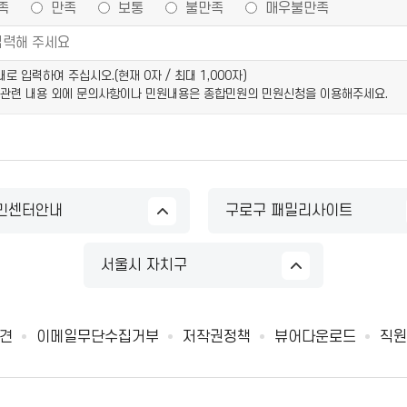
족
만족
보통
불만족
매우불만족
이내로 입력하여 주십시오.(현재
0
자 / 최대 1,000자)
 관련 내용 외에 문의사항이나 민원내용은 종합민원의 민원신청을 이용해주세요.
민센터안내
구로구 패밀리사이트
서울시 자치구
견
이메일무단수집거부
저작권정책
뷰어다운로드
직원