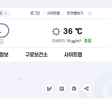
트
로그인
사이트맵
언어별보기
36 ℃
좋음
미세먼지
19 ㎍/m³
정보
구로보건소
사이트맵