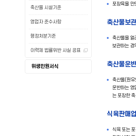
포장육을 만
축산물 시설기준
축산물보
영업자 준수사항
행정처분기준
축산물을 얼
보관하는 경
이력제 법률위반 사실 공표
축산물운
위생민원서식
축산물(원유
운반하는 영업
는 포장한 
식육판매
식육 또는 