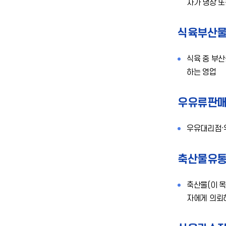
자가 냉장 
식육부산
식육 중 부산
하는 영업
우유류판
우유대리점·
축산물유
축산물(이 
자에게 의뢰