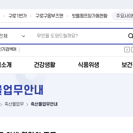
본문 바로가기
.
구로1번가
구로구옴부즈맨
빗물펌프장가동현황
주요사이
인기검색어
업소개
건강생활
식품위생
보건
물업무안내
축산물업무
축산물업무안내