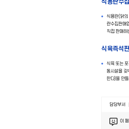
식용란수
식용란(닭의 
란수집판매업
직접 판매하
식육즉석
식육 또는 
동시설을 갖
한다)을 만
담당부서
이 