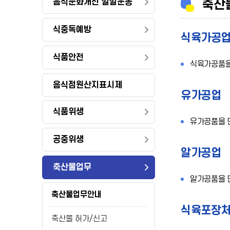
음식문화개선 깔깔운동
축산
식중독예방
식육가공
식품안전
식육가공품을
음식점원산지표시제
유가공업
식품위생
유가공품을 
공중위생
알가공업
축산물업무
알가공품을 
축산물업무안내
식육포장
축산물 허가/신고