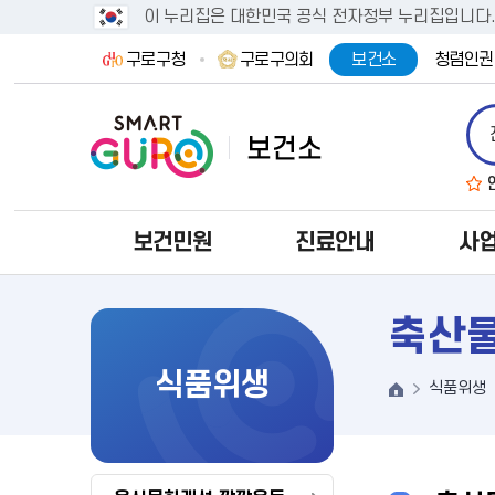
이 누리집은 대한민국 공식 전자정부 누리집입니다
구로구청
구로구의회
보건소
청렴인권
보건민원
진료안내
사
축산
식품위생
식품위생