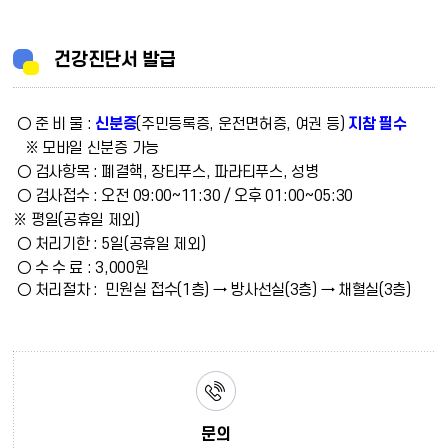
건강진단서 발급
○ 준 비 물 :
신분증
지참 필수
(주민등록증, 운전면허증, 여권 등)
※ 모바일 신분증 가능
○ 검사항목 : 폐결핵, 장티푸스, 파라티푸스
, 성병
○ 검사접수 : 오전 09:00~11:30 / 오후 01:00~05:30
※ 평일(공휴일 제외)
○ 처리기한 : 5일
(공휴일 제외)
○ 수 수 료 : 3,000원
○ 처리절차 : 민원실 접수
→ 방사선실
→ 채혈실
(1층)
(3층)
(3층)
문의