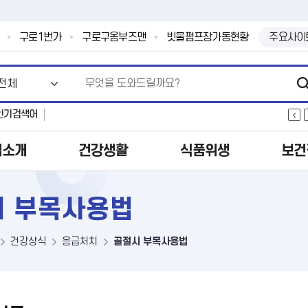
본문 바로가기
.
구로1번가
구로구옴부즈맨
빗물펌프장가동현황
주요사이
인기검색어
업소개
건강생활
식품위생
보건
시 부목사용법
건강상식
응급처치
골절시 부목사용법