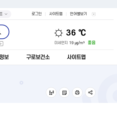
트
로그인
사이트맵
언어별보기
36 ℃
좋음
미세먼지
19 ㎍/m³
정보
구로보건소
사이트맵