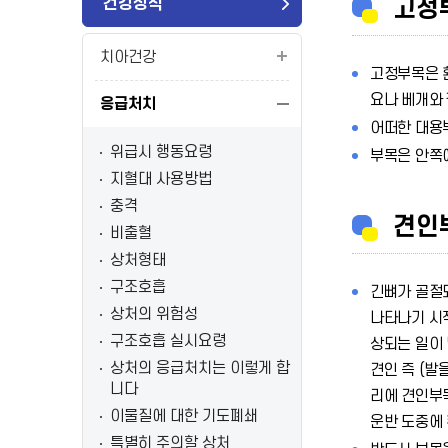
건강상식
고정
치아건강
고정부목은 환
요나 베개와 
응급처치
어떠한 대용부
위급시 행동요령
부목은 안쪽에
지혈대 사용방법
충격
견인
비출혈
상처형태
구조호흡
긴뼈가 골절되
상처의 위험성
나타나기 시작
구조호흡 실시요령
상되는 일이 
상처의 응급처치는 이렇게 합
견인 즉 (발
니다
리에 견인부목
이물질에 대한 기도폐쇄
운반 도중에 
특별히 주의할 상처