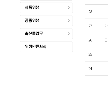
식품위생
28
공중위생
27
가
축산물업무
26
군
위생민원서식
25
24