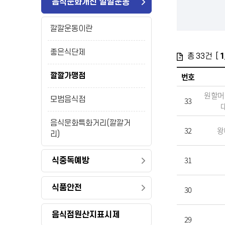
음식문화개선 깔깔운동
깔깔운동이란
좋은식단제
총
33
건 [
1
깔깔가맹점
번호
원할머
모범음식점
33
음식문화특화거리(깔깔거
32
왕
리)
31
식중독예방
식품안전
30
음식점원산지표시제
29