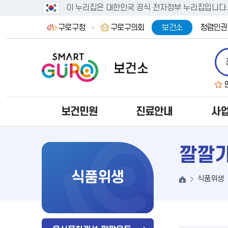
이 누리집은 대한민국 공식 전자정부 누리집입니다
구로구청
구로구의회
보건소
청렴인권
보건민원
진료안내
사
깔깔
식품위생
식품위생