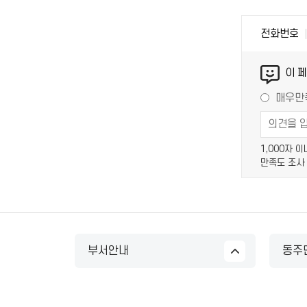
전화번호
이 
매우만
1,000자 
만족도 조사
부서안내
동주