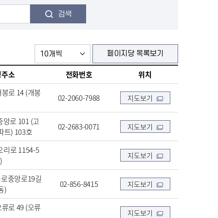
검색
페이지당 목록보기
명주소
전화번호
위치
봉로 14 (개봉
02-2060-7988
지도보기
로 101 (고
02-2683-0071
지도보기
트) 103호
로 1154-5
지도보기
)
구로중앙로19길
02-856-8415
지도보기
동)
류로 49 (오류
지도보기