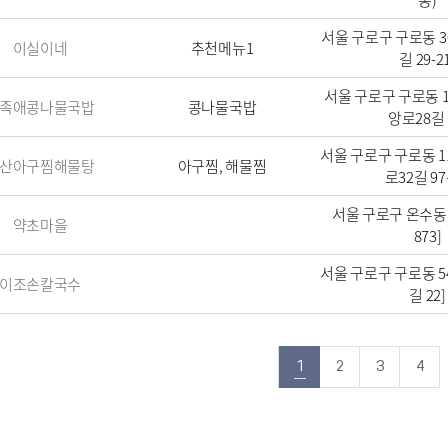
동)
서울 구로구 구로동 3
이실이네
추천메뉴1
길 29-2
서울 구로구 구로동 1
족애콩나물국밥
콩나물국밥
앙로28길 
서울 구로구 구로동 11
산아구찜해물탕
아구찜, 해물찜
로32길 97-
서울 구로구 온수동 
약초마을
873]
서울 구로구 구로동 54
이조손칼국수
길 22]
1
2
3
4