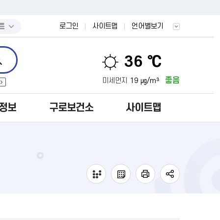
트
로그인
사이트맵
언어별보기
36 ℃
좋음
미세먼지
19 ㎍/m³
정보
구로보건소
사이트맵