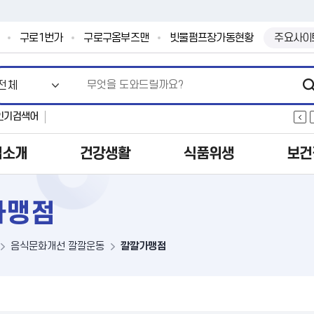
본문 바로가기
.
구로1번가
구로구옴부즈맨
빗물펌프장가동현황
주요사이
인기검색어
업소개
건강생활
식품위생
보건
가맹점
음식문화개선 깔깔운동
깔깔가맹점