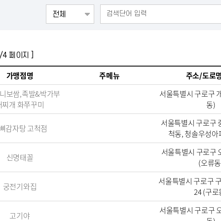
/4 페이지 ]
가맹점명
주메뉴
주소/도로
니보쌈,족발&박가부
서울특별시 구로구 개
대찌개 화쭈꾸미
동)
서울특별시 구로구 중앙
뼈감자탕 고척점
척동, 청솔우성아파
서울특별시 구로구 오리
신명태꼴
(오류동
서울특별시 구로구 
궁전기와집
24 (구로
서울특별시 구로구 오
고기야