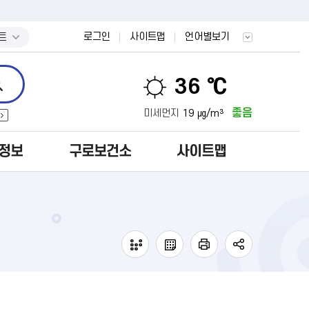
트
로그인
사이트맵
언어별보기
36 ℃
좋음
미세먼지
19 ㎍/m³
정보
구로보건소
사이트맵