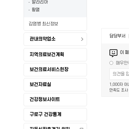
말라리아
황열
감염병 최신정보
담당부서
관내의약업소
이 
지역의료보건계획
매우만
보건의료서비스헌장
보건자료실
1,000자 
만족도 조사
건강정보사이트
구로구 건강통계