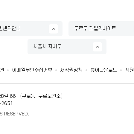
민센터안내
구로구 패밀리사이트
서울시 자치구
견
이메일무단수집거부
저작권정책
뷰어다운로드
직원
28길 66 （구로동, 구로보건소）
-2651
S RESERVED.