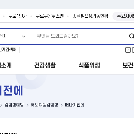
본문 바로가기
.
구로1번가
구로구옴부즈맨
빗물펌프장가동현황
주요사이
인기검색어
업소개
건강생활
식품위생
보건
기전에
감염병예방
해외여행감염병
떠나기전에