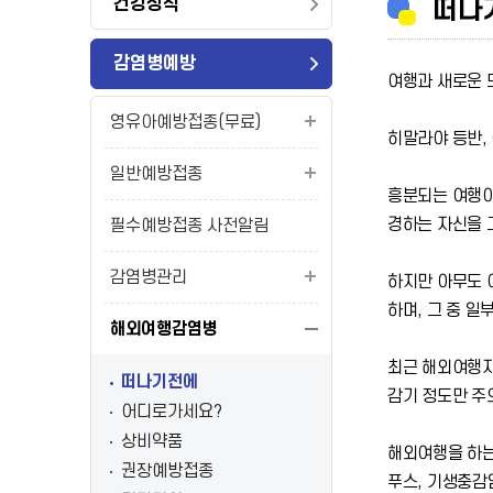
건강상식
떠나
감염병예방
여행과 새로운 
영유아예방접종(무료)
히말라야 등반,
일반예방접종
흥분되는 여행이
경하는 자신을 
필수예방접종 사전알림
감염병관리
하지만 아무도 
하며, 그 중 
해외여행감염병
최근 해외여행자
떠나기전에
감기 정도만 주
어디로가세요?
상비약품
해외여행을 하는 
권장예방접종
푸스, 기생충감염