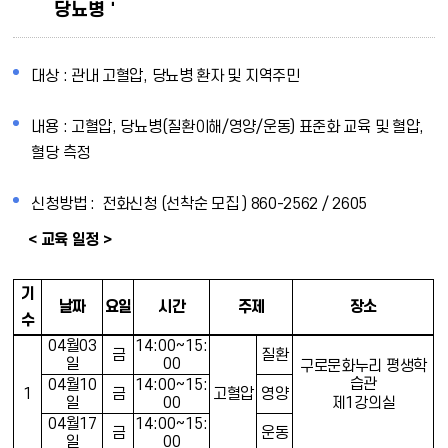
당뇨병＇
대상 : 관내 고혈압, 당뇨병 환자 및 지역주민
내용 : 고혈압, 당뇨병(질환이해/영양/운동) 표준화 교육 및 혈압,
혈당 측정
신청방법 : 전화신청 (선착순 모집 ) 860-2562 / 2605
< 교육 일정 >
기
날짜
요일
시간
주제
장소
수
04
월
03
14:00~15:
금
질환
일
00
구로문화누리 평생학
습관
04
월
10
14:00~15:
1
금
고혈압
영양
일
00
제
1
강의실
04
월
17
14:00~15:
금
운동
일
00