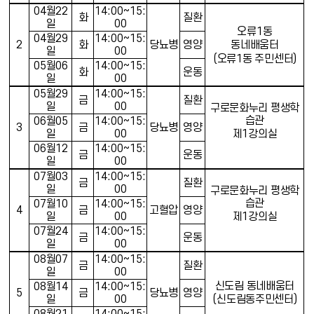
04
월
22
14:00~15:
화
질환
일
00
오류
1
동
04
월
29
14:00~15:
2
화
당뇨병
영양
동네배움터
일
00
(
오류
1
동 주민센터
)
05
월
06
14:00~15:
화
운동
일
00
05
월
29
14:00~15:
금
질환
일
00
구로문화누리 평생학
습관
06
월
05
14:00~15:
3
금
당뇨병
영양
일
00
제
1
강의실
06
월
12
14:00~15:
금
운동
일
00
07
월
03
14:00~15:
금
질환
일
00
구로문화누리 평생학
습관
07
월
10
14:00~15:
4
금
고혈압
영양
일
00
제
1
강의실
07
월
24
14:00~15:
금
운동
일
00
08
월
07
14:00~15:
금
질환
일
00
신도림 동네배움터
08
월
14
14:00~15:
5
금
당뇨병
영양
일
00
(
신도림동주민센터
)
08
월
21
14:00~15: