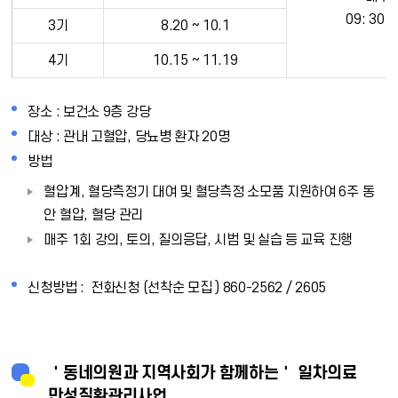
09: 30 ~
3기
8.20 ~ 10.1
4기
10.15 ~ 11.19
장소 : 보건소 9층 강당
대상 : 관내 고혈압, 당뇨병 환자 20명
방법
혈압계, 혈당측정기 대여 및 혈당측정 소모품 지원하여 6주 동
안 혈압, 혈당 관리
매주 1회 강의, 토의, 질의응답, 시범 및 실습 등 교육 진행
신청방법 : 전화신청 (선착순 모집 ) 860-2562 / 2605
＇동네의원과 지역사회가 함께하는＇ 일차의료
만성질환관리사업