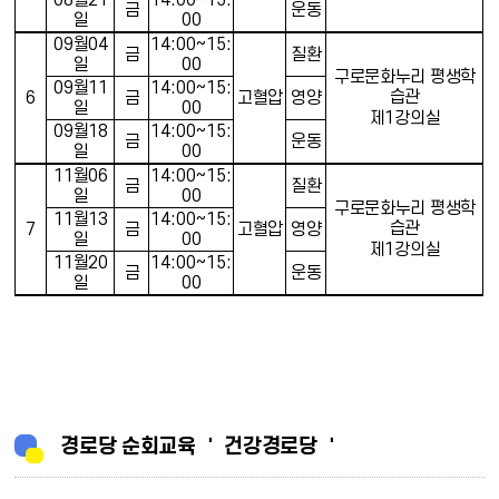
금
운동
일
00
09
월
04
14:00~15:
금
질환
일
00
구로문화누리 평생학
09
월
11
14:00~15:
습관
6
금
고혈압
영양
일
00
제
1
강의실
09
월
18
14:00~15:
금
운동
일
00
11
월
06
14:00~15:
금
질환
일
00
구로문화누리 평생학
11
월
13
14:00~15:
습관
7
금
고혈압
영양
일
00
제
1
강의실
11
월
20
14:00~15:
금
운동
일
00
경로당 순회교육 ＇ 건강경로당 ＇