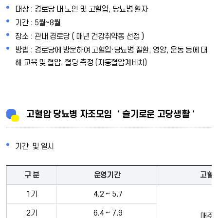
대상 : 경로당 내 노인 및 고혈압, 당뇨병 환자
기간 : 5월~8월
장소 : 관내 경로당 ( 매년 건강취약동 선정 )
방법 : 경로당에 방문하여 고혈압·당뇨병 질환, 영양, 운동 등에 대
해 교육 및 혈압, 혈당 측정 (자동혈압계비치)
고혈압 당뇨병 자조모임 ＇슬기로운 고당생활＇
기간 및 일시
구 분
운영기간
고혈
1기
4.2 ~ 5.7
2기
6.4 ~ 7.9
매주 