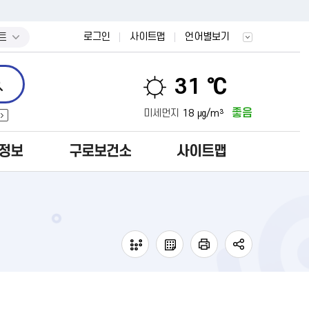
트
로그인
사이트맵
언어별보기
31 ℃
좋음
미세먼지
18 ㎍/m³
정보
구로보건소
사이트맵