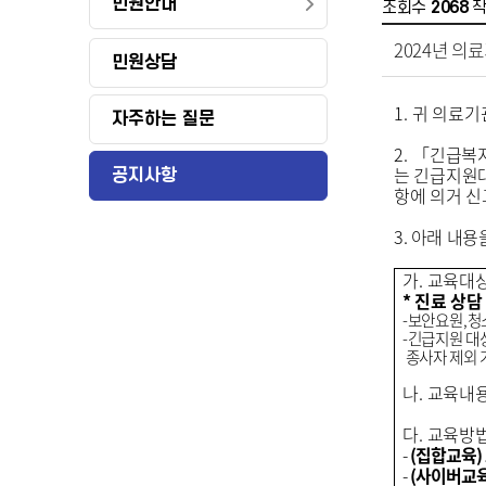
민원안내
조회수
2068
2024년 의
민원상담
1.
귀 의료기
자주하는 질문
2.
「
긴급복
는 긴급지원
공지사항
항에 의거 
3.
아래 내용
가
.
교육대
* 진료 상
-
보안요원
,
청
-
긴급지원 대
종사자 제외 
나
.
교육내
다
.
교육방
-
(
집합교육
)
-
(
사이버교