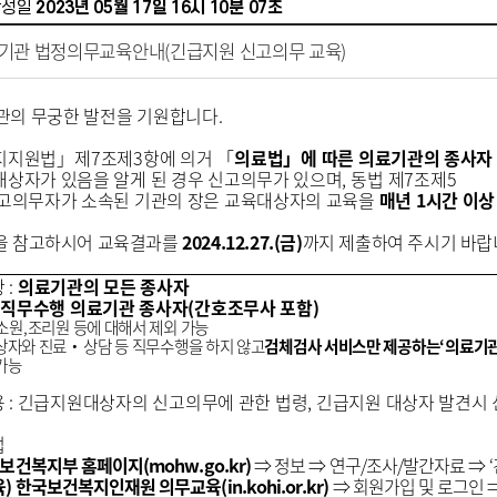
작성일
2023년 05월 17일 16시 10분 07초
료기관 법정의무교육안내(긴급지원 신고의무 교육)
관의 무궁한 발전을 기원합니다
.
지지원법
」
제
7
조제
3
항에 의거
「
의료법
」
에 따른 의료기관의 종사자
대상자가 있음을 알게 된 경우 신고의무가 있으며
,
동법 제
7
조제
5
신고의무자가 소속된 기관의 장은 교육대상자의 교육을
매년
1
시간 이상
을 참고하시어 교육결과를
2024.12.27.(금
)
까지 제출하여 주시기 바
상
:
의료기관의 모든 종사자
담 직무수행 의료기관 종사자(간호조무사 포함)
소원
,
조리원 등에 대해서 제외 가능
상자와 진료
‧
상담 등 직무수행을 하지 않고
검체검사 서비스만 제공하는
‘
의료기
가능
용
:
긴급지원대상자의 신고의무에 관한 법령
,
긴급지원 대상자 발견시 
법
보건복지부 홈페이지
(mohw.go.kr)
⇒
정보
⇒
연구
/
조사
/
발간자료
⇒
‘
육
)
한국보건복지인재원 의무교육
(in.kohi.or.kr)
⇒
회원가입 및 로그인