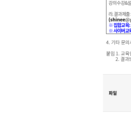
강의수강
&
라
.
결과제출
(shinee
@g
※
집합교육
:
※
사이버교
4.
기타 문의
붙임
1.
교육
2.
결과
파일