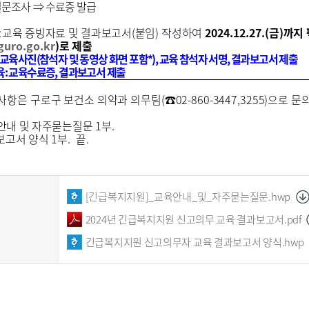
설문조사
⇒
수료증 발급
:
교육 증빙자료 및 결과보고서
(
붙임
)
작성하여
2024.12.27.(금
)
까지
uro.go.kr
)
로 제출
교육사진
(
참석자 및 동영상 화면 포함
*),
교육 참석자 서명
,
결과보고서 제출
육
:
교육수료증
,
결과보고서 제출
사항은 구로구 보건소 의약과 의무팀
(
☎
02-860-3447,3255)
으로 문
안내 및 자주묻는질문
1
부
.
보고서 양식
1
부
. 끝.
[긴급복지지원]_교육안내_및_자주묻는질문.hwp
2024년 긴급복지지원 신고의무 교육 결과보고서.pdf
긴급복지지원 신고의무자 교육 결과보고서 양식.hwp