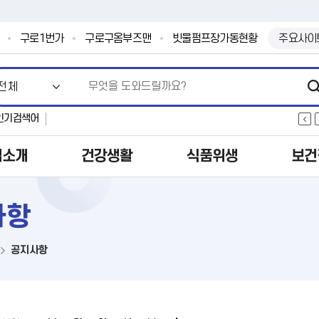
본문 바로가기
.
구로1번가
구로구옴부즈맨
빗물펌프장가동현황
주요사이
인기검색어
업소개
건강생활
식품위생
보건
사항
공지사항