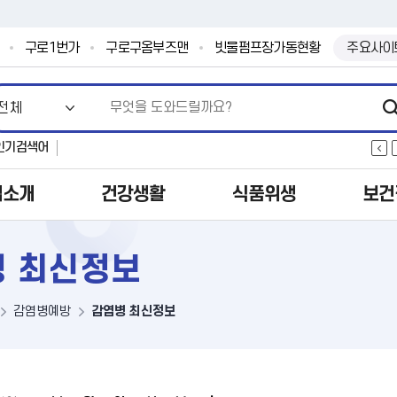
본문 바로가기
.
구로1번가
구로구옴부즈맨
빗물펌프장가동현황
주요사이
인기검색어
업소개
건강생활
식품위생
보건
 최신정보
감염병예방
감염병 최신정보