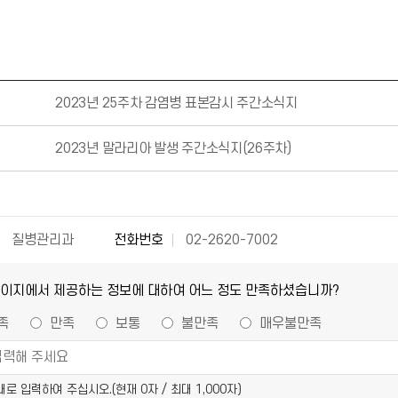
2023년 25주차 감염병 표본감시 주간소식지
2023년 말라리아 발생 주간소식지(26주차)
질병관리과
전화번호
02-2620-7002
페이지에서 제공하는 정보에 대하여 어느 정도 만족하셨습니까?
족
만족
보통
불만족
매우불만족
이내로 입력하여 주십시오.(현재
0
자 / 최대 1,000자)