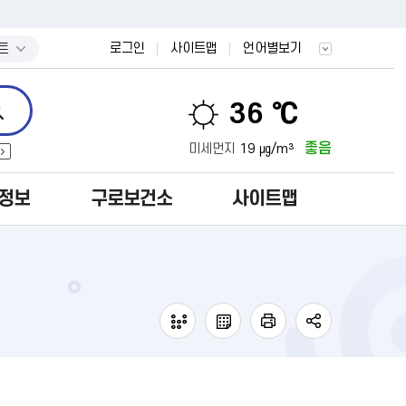
트
로그인
사이트맵
언어별보기
36 ℃
좋음
미세먼지
19 ㎍/m³
정보
구로보건소
사이트맵