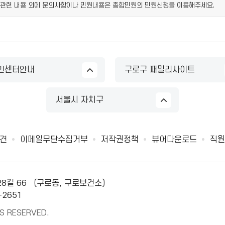
 관련 내용 외에 문의사항이나 민원내용은 종합민원의 민원신청을 이용해주세요.
민센터안내
구로구 패밀리사이트
서울시 자치구
견
이메일무단수집거부
저작권정책
뷰어다운로드
직원
28길 66 （구로동, 구로보건소）
-2651
S RESERVED.