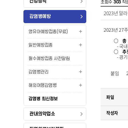
건강상식
조회수
303
작
2023년 말
감염병예방
2023년 2
영유아예방접종(무료)
○
총 
일반예방접종
- 국내발
○
추
- 경기 1
필수예방접종 사전알림
감염병관리
붙임
2
해외여행감염병
파일
감염병 최신정보
작성자
관내의약업소