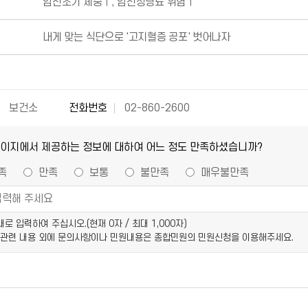
임신초기 체중↑, 임신성당뇨 위험↑
내게 맞는 식단으로 '고지혈증 공포' 벗어나자
보건소
전화번호
02-860-2600
페이지에서 제공하는 정보에 대하여 어느 정도 만족하셨습니까?
족
만족
보통
불만족
매우불만족
이내로 입력하여 주십시오.(현재
0
자 / 최대 1,000자)
 관련 내용 외에 문의사항이나 민원내용은 종합민원의 민원신청을 이용해주세요.