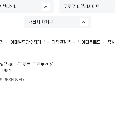
민센터안내
구로구 패밀리사이트
서울시 자치구
견
이메일무단수집거부
저작권정책
뷰어다운로드
직원
28길 66 （구로동, 구로보건소）
-2651
S RESERVED.