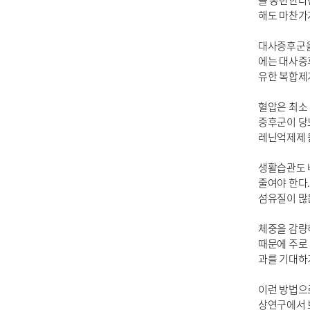
을 동반한다
해도 마찬가
대사증후군을
에는 대사증후
유한 복합제
혈압은 최소 
증후군이 당뇨
레닌억제제 
생활습관도 바
줄여야 한다
섬유질이 많
체중을 감량
때문에 주로
과를 기대하
이런 방법으
상연구에서 