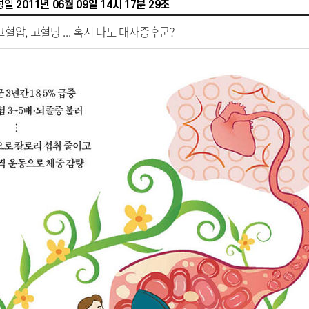
성일
2011년 06월 09일 14시 17분 29초
혈압, 고혈당 ... 혹시 나도 대사증후군?