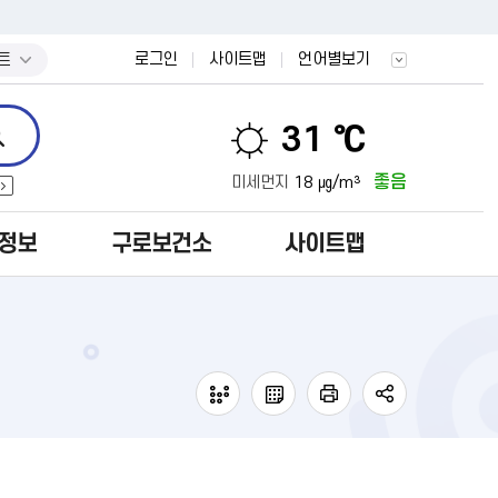
트
로그인
사이트맵
언어별보기
31 ℃
좋음
미세먼지
18 ㎍/m³
정보
구로보건소
사이트맵