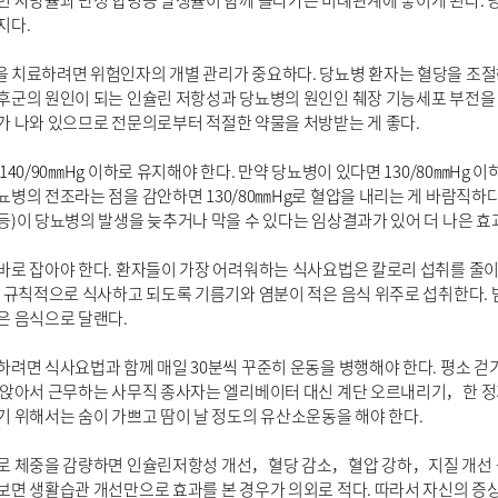
면 사망률과 만성 합병증 발생률이 함께 올라가는 비례관계에 놓이게 된다. 
지다.
 치료하려면 위험인자의 개별 관리가 중요하다. 당뇨병 환자는 혈당을 조절
군의 원인이 되는 인슐린 저항성과 당뇨병의 원인인 췌장 기능세포 부전을 동시
가 나와 있으므로 전문의로부터 적절한 약물을 처방받는 게 좋다.
140/90㎜Hg 이하로 유지해야 한다. 만약 당뇨병이 있다면 130/80㎜Hg 
병의 전조라는 점을 감안하면 130/80㎜Hg로 혈압을 내리는 게 바람직하다.
등)이 당뇨병의 발생을 늦추거나 막을 수 있다는 임상결과가 있어 더 나은 효
로 잡아야 한다. 환자들이 가장 어려워하는 식사요법은 칼로리 섭취를 줄이는
. 규칙적으로 식사하고 되도록 기름기와 염분이 적은 음식 위주로 섭취한다.
은 음식으로 달랜다.
하려면 식사요법과 함께 매일 30분씩 꾸준히 운동을 병행해야 한다. 평소
 앉아서 근무하는 사무직 종사자는 엘리베이터 대신 계단 오르내리기，한 정거
기 위해서는 숨이 가쁘고 땀이 날 정도의 유산소운동을 해야 한다.
로 체중을 감량하면 인슐린저항성 개선，혈당 감소，혈압 강하，지질 개선 등
보면 생활습관 개선만으로 효과를 본 경우가 의외로 적다. 따라서 자신의 증상