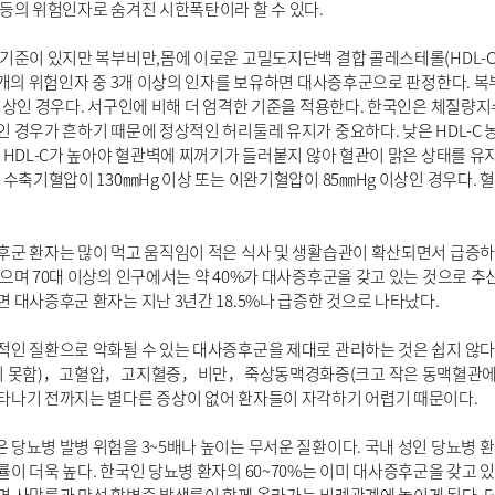
 등의 위험인자로 숨겨진 시한폭탄이라 할 수 있다.
 기준이 있지만 복부비만,몸에 이로운 고밀도지단백 결합 콜레스테롤(HDL
5개의 위험인자 중 3개 이상의 인자를 보유하면 대사증후군으로 판정한다. 
이상인 경우다. 서구인에 비해 더 엄격한 기준을 적용한다. 한국인은 체질량지수
 경우가 흔하기 때문에 정상적인 허리둘레 유지가 중요하다. 낮은 HDL-C 
 HDL-C가 높아야 혈관벽에 찌꺼기가 들러붙지 않아 혈관이 맑은 상태를 유지
 수축기혈압이 130㎜Hg 이상 또는 이완기혈압이 85㎜Hg 이상인 경우다
군 환자는 많이 먹고 움직임이 적은 식사 및 생활습관이 확산되면서 급증하는
있으며 70대 이상의 인구에서는 약 40%가 대사증후군을 갖고 있는 것으로
 대사증후군 환자는 지난 3년간 18.5%나 급증한 것으로 나타났다.
적인 질환으로 악화될 수 있는 대사증후군을 제대로 관리하는 것은 쉽지 않
지 못함)，고혈압，고지혈증，비만，죽상동맥경화증(크고 작은 동맥혈관에 
타나기 전까지는 별다른 증상이 없어 환자들이 자각하기 어렵기 때문이다.
 당뇨병 발병 위험을 3~5배나 높이는 무서운 질환이다. 국내 성인 당뇨병
이 더욱 높다. 한국인 당뇨병 환자의 60~70%는 이미 대사증후군을 갖고 