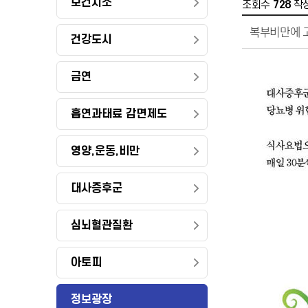
보건지소
조회수
728
작
복부비만에 고
건강도시
금연
흡연과태료 감면제도
영양,운동,비만
대사증후군
심뇌혈관질환
아토피
정보광장