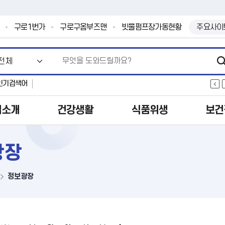
본문 바로가기
.
구로1번가
구로구옴부즈맨
빗물펌프장가동현황
주요사이
인기검색어
업소개
건강생활
식품위생
보건
광장
정보광장