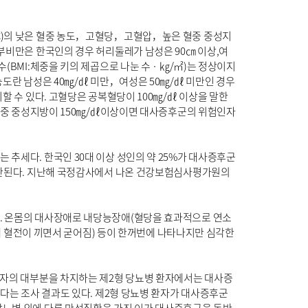
-C)의 낮은 혈중 농도，고혈당，고혈압，높은 혈중 중성지
복부비만은 한국인의 경우 허리둘레가 남성은 90㎝ 이상,여
(BMI:체중을 키의 제곱으로 나눈 수 · ㎏/㎡)는 정상이지
농도란 남성은 40㎎/㎗ 미만，여성은 50㎎/㎗ 미만인 경우
할 수 있다. 고혈당은 공복혈당이 100㎎/㎗ 이상을 말한
. 혈중 중성지방이 150㎎/㎗이상이면 대사증후군의 위험인자
 추세다. 한국인 30대 이상 성인의 약 25%가 대사증후군
 추산된다. 지난해 국정감사에서 나온 건강보험심사평가원의
다. 온몸의 대사장애로 내당능장애(혈당을 효과적으로 연소
혈전이 끼면서 굳어짐) 등이 한꺼번에 나타나지만 심각한
 환자의 대부분을 차지하는 제2형 당뇨병 환자에서는 대사증
있다는 조사 결과도 있다. 제2형 당뇨병 환자가 대사증후군