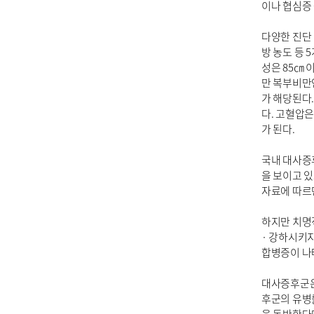
이나 협심증
다양한 진단
방 농도 등 
성은 85㎝ 
만 복부비만인
가 해당된다.
다. 고혈압은
가 된다.
국내 대사증후
을 보이고 
자료에 따르면
하지만 치명
· 강하시키
합병증이 나
대사증후군은
후군의 유병률