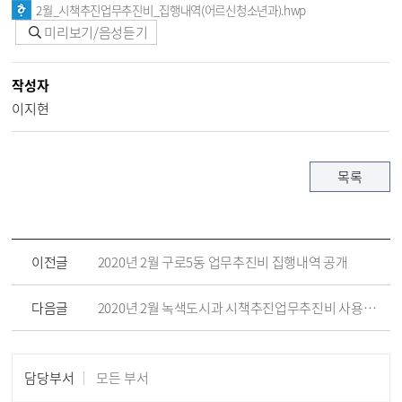
2월_시책추진업무추진비_집행내역(어르신청소년과).hwp
미리보기/음성듣기
작성자
이지현
목록
이전글
2020년 2월 구로5동 업무추진비 집행내역 공개
다음글
2020년 2월 녹색도시과 시책추진업무추진비 사용내역 공개
담당부서
모든 부서