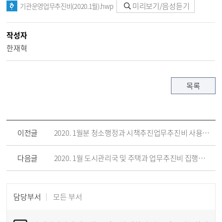
미리보기/음성듣기
기관운영업무추진비(2020.1월).hwp
작성자
한재혁
목록
이전글
2020. 1월분 청소행정과 시책추진업무추진비 사용내역 공개
다음글
2020. 1월 도시관리국 및 주택과 업무추진비 집행내역
담당부서
모든 부서