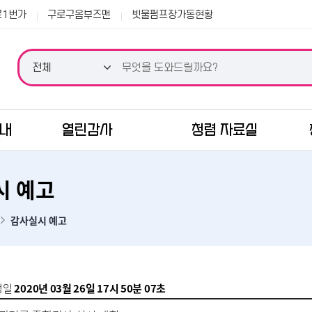
본문 바로가기
로1번가
구로구옴부즈맨
빗물펌프장가동현황
안내
열린감사
청렴 자료실
시 예고
감사실시 예고
성일
2020년 03월 26일 17시 50분 07초