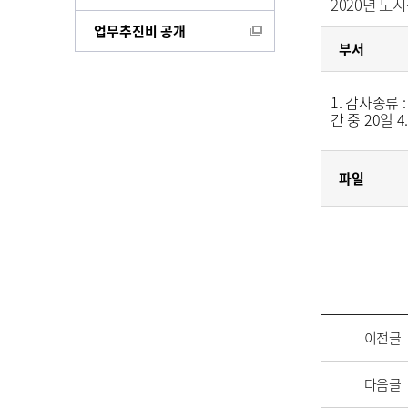
2020년 도
업무추진비 공개
부서
1. 감사종류 :
간 중 20일 4
파일
이전글
다음글