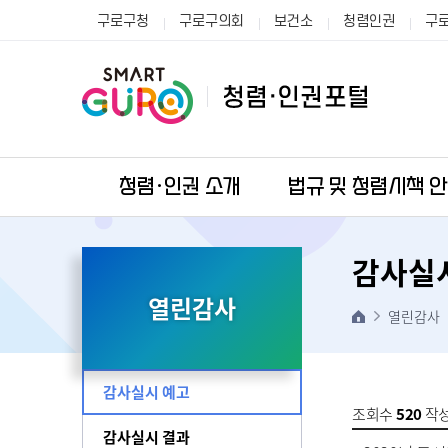
구로구청
구로구의회
보건소
청렴인권
구
청렴·인권 소개
법규 및 청렴시책 
감사실
열린감사
열린감사
감사실시 예고
조회수
520
작
감사실시 결과