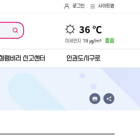
로그인
사이트맵
36 ℃
좋음
미세먼지
19 ㎍/m³
청렴비리 신고센터
인권도시구로