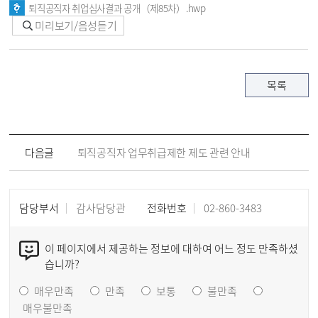
퇴직공직자 취업심사결과 공개（제85차）.hwp
미리보기/음성듣기
목록
다음글
퇴직공직자 업무취급제한 제도 관련 안내
담당부서
감사담당관
전화번호
02-860-3483
이 페이지에서 제공하는 정보에 대하여 어느 정도 만족하셨
습니까?
매우만족
만족
보통
불만족
매우불만족