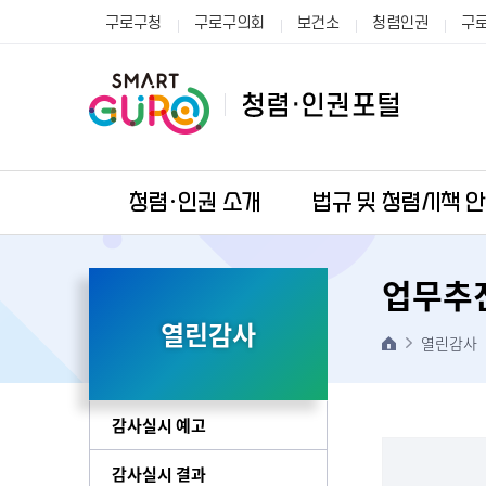
구로구청
구로구의회
보건소
청렴인권
구
청렴·인권 소개
법규 및 청렴시책 
업무추
열린감사
열린감사
감사실시 예고
감사실시 결과