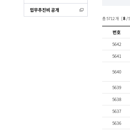
업무추진비 공개
총
5712
개 [
8
/ 
번호
5642
5641
5640
5639
5638
5637
5636