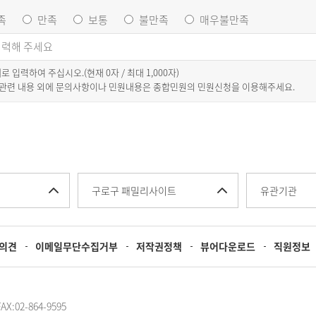
족
만족
보통
불만족
매우불만족
이내로 입력하여 주십시오.(현재
0
자 / 최대 1,000자)
 관련 내용 외에 문의사항이나 민원내용은 종합민원의 민원신청을 이용해주세요.
구로구 패밀리사이트
유관기관
의견
이메일무단수집거부
저작권정책
뷰어다운로드
직원정보
:02-864-9595