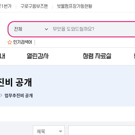
본문 바로가기
로1번가
구로구옴부즈맨
빗물펌프장가동현황
인기검색어
안내
열린감사
청렴 자료실
진비 공개
업무추진비 공개