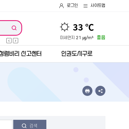
로그인
사이트맵
33 ℃
좋음
미세먼지
21 ㎍/m³
청렴비리 신고센터
인권도시구로
검색