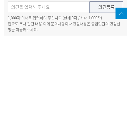
1,000자 이내로 입력하여 주십시오.(현재
0
자 / 최대 1,000자)
만족도 조사 관련 내용 외에 문의사항이나 민원내용은 종합민원의 민원신
청을 이용해주세요.
부서안내
동주민센터안내
구로구 패밀리사이트
유관기관
서울시 자치구
개인정보처리방침
개인정보침해신고센터
홈페이지개선의견
이메일무단수집거부
저작권정책
뷰어다운로드
직원정보
찾아오시는길