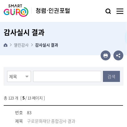
본문 바로가기
감사실시 결과
열린감사
감사실시 결과
검색
총
123
개 [
5
/ 13 페이지 ]
번호
83
제목
구로문화재단 종합감사 결과