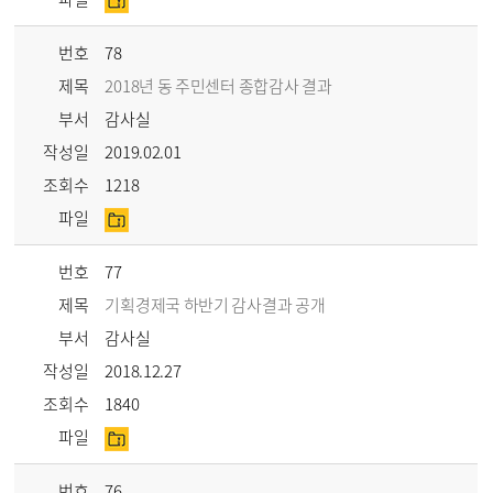
번호
78
제목
2018년 동 주민센터 종합감사 결과
부서
감사실
작성일
2019.02.01
조회수
1218
파일
번호
77
제목
기획경제국 하반기 감사결과 공개
부서
감사실
작성일
2018.12.27
조회수
1840
파일
번호
76