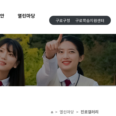
합안
열린마당
구로구청
구로학습지원센터
>
열린마당
>
진로갤러리