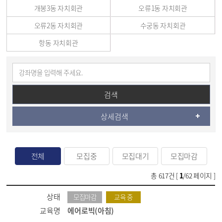
개봉3동 자치회관
오류1동 자치회관
오류2동 자치회관
수궁동 자치회관
항동 자치회관
검색
상세검색
전체
모집중
모집대기
모집마감
총
617
건 [
1
/62 페이지 ]
상태
모집마감
교육 중
교육명
에어로빅(아침)