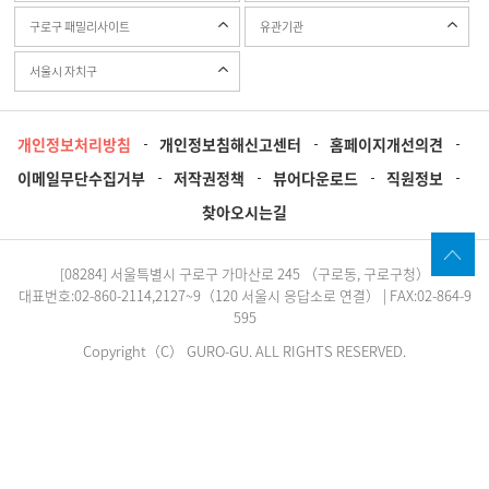
구로구 패밀리사이트
유관기관
서울시 자치구
개인정보처리방침
개인정보침해신고센터
홈페이지개선의견
이메일무단수집거부
저작권정책
뷰어다운로드
직원정보
찾아오시는길
[08284] 서울특별시 구로구 가마산로 245 （구로동, 구로구청）
대표번호:02-860-2114,2127~9（120 서울시 응답소로 연결） | FAX:02-864-9
595
Copyright（C） GURO-GU. ALL RIGHTS RESERVED.