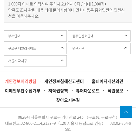
1,000자 이내로 입력하여 주십시오.(현재
0
자 / 최대 1,000자)
만족도 조사 관련 내용 외에 문의사항이나 민원내용은 종합민원의 민원신
청을 이용해주세요.
부서안내
동주민센터안내
구로구 패밀리사이트
유관기관
서울시 자치구
개인정보처리방침
개인정보침해신고센터
홈페이지개선의견
이메일무단수집거부
저작권정책
뷰어다운로드
직원정보
찾아오시는길
[08284] 서울특별시 구로구 가마산로 245 （구로동, 구로구청）
대표번호:02-860-2114,2127~9（120 서울시 응답소로 연결） | FAX:02-864-9
595