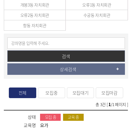
개봉3동 자치회관
오류1동 자치회관
오류2동 자치회관
수궁동 자치회관
항동 자치회관
검색
상세검색
전체
모집중
모집대기
모집마감
총
3
건 [
1
/1 페이지 ]
상태
모집 중
교육 중
교육명
요가