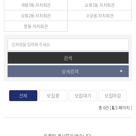
개봉3동 자치회관
오류1동 자치회관
오류2동 자치회관
수궁동 자치회관
항동 자치회관
검색
상세검색
전체
모집중
모집대기
모집마감
총
0
건 [
1
/1 페이지 ]