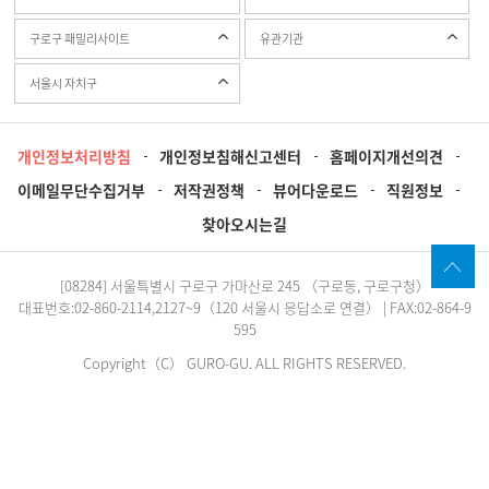
구로구 패밀리사이트
유관기관
서울시 자치구
개인정보처리방침
개인정보침해신고센터
홈페이지개선의견
이메일무단수집거부
저작권정책
뷰어다운로드
직원정보
찾아오시는길
[08284] 서울특별시 구로구 가마산로 245 （구로동, 구로구청）
대표번호:02-860-2114,2127~9（120 서울시 응답소로 연결） | FAX:02-864-9
595
Copyright（C） GURO-GU. ALL RIGHTS RESERVED.