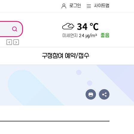
로그인
사이트맵
34 ℃
좋음
미세먼지
24 ㎍/m³
구정참여 예약/접수