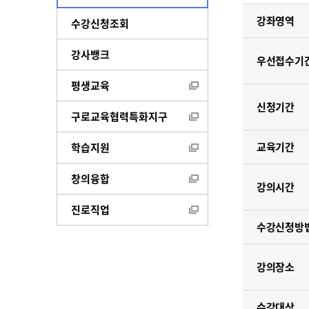
강좌영역
수강신청조회
강사뱅크
우선접수기
평생교육
신청기간
구로교육협력특화지구
교육기간
학습지원
창의융합
강의시간
진로직업
수강신청방
강의장소
수강대상