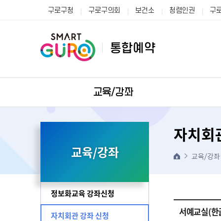
구로구청
구로구의회
보건소
청렴인권
구
교육/강좌
자치회관
교육/강좌
교육/강좌
정보화교육 강좌신청
서예교실(한글
자치회관 강좌 신청