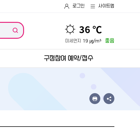
로그인
사이트맵
36 ℃
좋음
미세먼지
19 ㎍/m³
구정참여 예약/접수