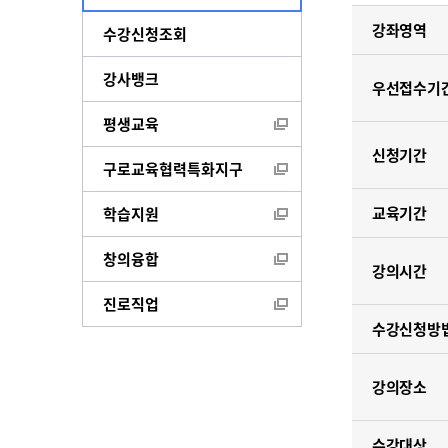
강좌영역
수강신청조회
강사뱅크
우선접수기
평생교육
신청기간
구로교육협력특화지구
교육기간
학습지원
창의융합
강의시간
진로직업
수강신청방
강의장소
수강대상