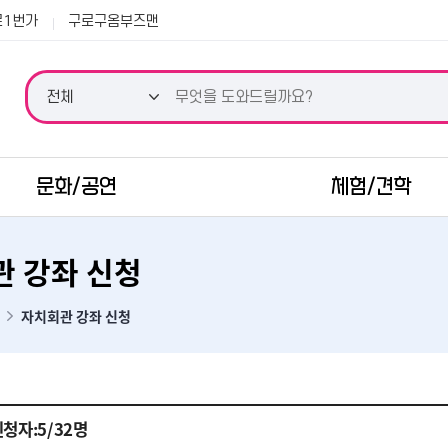
본문 바로가기
로1번가
구로구옴부즈맨
문화/공연
체험/견학
 강좌 신청
자치회관 강좌 신청
청자:5/32명