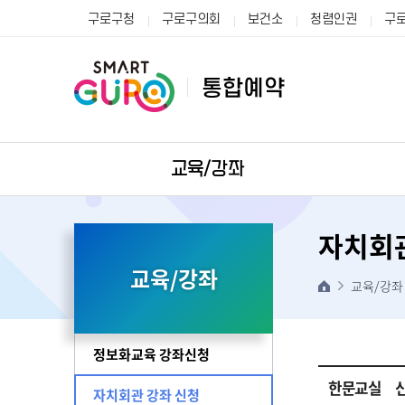
구로구청
구로구의회
보건소
청렴인권
구
교육/강좌
자치회관
교육/강좌
교육/강좌
정보화교육 강좌신청
한문교실 신
자치회관 강좌 신청