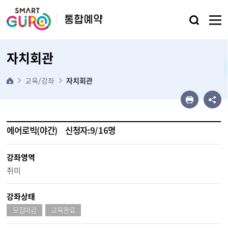
본문 바로가기
자치회관
교육/강좌
자치회관
에어로빅(야간) 신청자:9/16명
강좌영역
취미
강좌상태
모집마감
교육완료