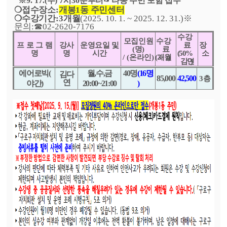
※
9. 17.(
수
) 7
시
30
분부터
☞
타동 주민 포함 접수
❍
접수장소
:
개봉
1
동 주민센터
❍
수강기간
:
3
개월
(2025. 10. 1. ~ 2025. 12. 31.)
※
문의
:
☎
02-2620-7176
수강
모집인원
수강
프 로 그 램
강사
운영요일 및
료
장
(
명
)
료
명
명
시간
(50%
소
/ (
온라인
)
(3
개월
)
감면
)
에어로빅
(
월
,
수
,
금
40
명
(16
명
김다
85,000
42,500
3
층
연
야간
)
20:00~21:00
)