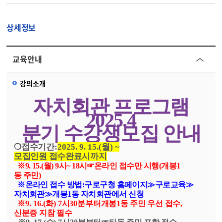
상세정보
교육안내
강의소개
자치회관 프로그램
2025.4
분기 수강생모집 안내
❍
접수기간
:
2025. 9. 15.(
월
) ~
모집인원 접수완료시까지
※
9. 15.(
월
) 9
시
~ 18
시
☞
온라인 접수만 시행
(
개봉
1
동 주민
)
※
온라인 접수 방법
:
구로구청 홈페이지
≫
구로교육
≫
자치회관
≫
개봉
1
동 자치회관에서 신청
※
9. 16.(
화
) 7
시
30
분부터
개봉
1
동 주민 우선 접수
,
신분증 지참 필수