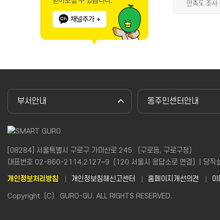
받아보실 수 있습니다.
만족도 조사
채널추가 +
부서안내
동주민센터안내
[08284] 서울특별시 구로구 가마산로 245 （구로동, 구로구청）
대표번호 02-860-2114,2127~9（120 서울시 응답소로 연결）| 당직실(야간
개인정보처리방침
개인정보침해신고센터
홈페이지개선의견
이
Copyright（C） GURO-GU. ALL RIGHTS RESERVED.