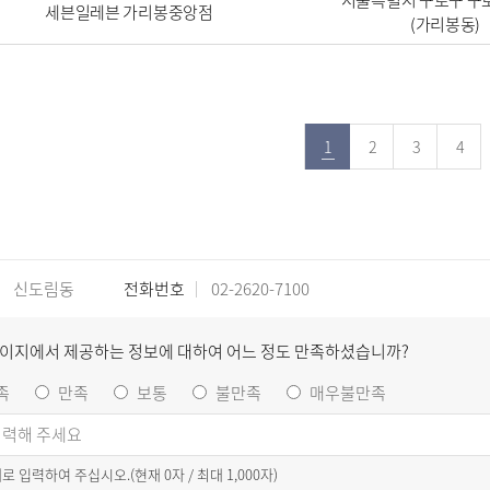
서울특별시 구로구 구로
세븐일레븐 가리봉중앙점
(가리봉동)
1
2
3
4
신도림동
전화번호
02-2620-7100
페이지에서 제공하는 정보에 대하여 어느 정도 만족하셨습니까?
족
만족
보통
불만족
매우불만족
이내로 입력하여 주십시오.(현재
0
자 / 최대 1,000자)