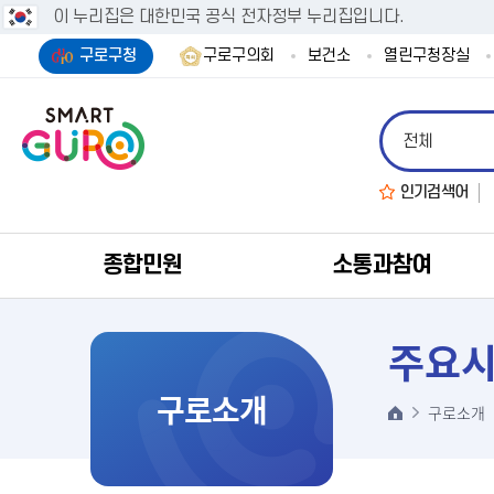
이 누리집은 대한민국 공식 전자정부 누리집입니다.
구로구청
구로구의회
보건소
열린구청장실
인기검색어
종합민원
소통과참여
주요
구로소개
구로소개