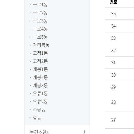
번호
구로1동
구로2동
35
구로3동
34
구로4동
구로5동
33
가리봉동
32
고척1동
고척2동
31
개봉1동
30
개봉2동
개봉3동
29
오류1동
오류2동
28
수궁동
항동
27
보건소안내