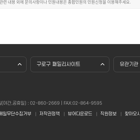
 관련 내용 외에 문의사항이나 민원내용은 종합민원의 민원신청을 이용해주세요.
구로구 패밀리사이트
유관기관
,공휴일) : 02-860-2669 | FAX:02-864-9595
메일무단수집거부
저작권정책
뷰어다운로드
직원정보
찾아오