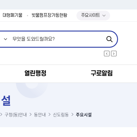
본문 바로가기
대형폐기물
빗물펌프장가동현황
주요사이트
열린행정
구로알림
시설
구청(동)안내
동안내
신도림동
주요시설