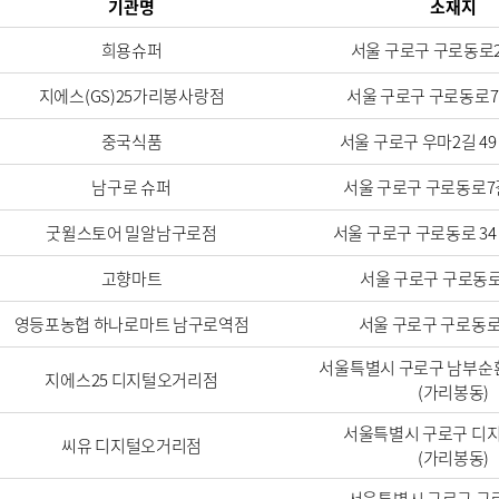
기관명
소재지
희용슈퍼
서울 구로구 구로동로2
지에스(GS)25가리봉사랑점
서울 구로구 구로동로7길
중국식품
서울 구로구 우마2길 49 
남구로 슈퍼
서울 구로구 구로동로7길
굿윌스토어 밀알남구로점
서울 구로구 구로동로 34 
고향마트
서울 구로구 구로동로
영등포농협 하나로마트 남구로역점
서울 구로구 구로동로 
서울특별시 구로구 남부순환
지에스25 디지털오거리점
(가리봉동)
서울특별시 구로구 디지
씨유 디지털오거리점
(가리봉동)