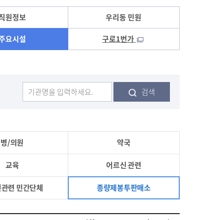
직원정보
우리동 민원
주요시설
구로1번가
검색
병/의원
약국
교육
어르신 관련
관련 민간단체
종량제봉투판매소