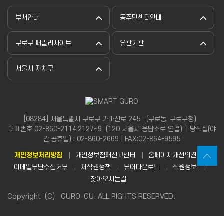
부서안내
동주민센터안내
구로구 패밀리사이트
유관기관
서울시 자치구
[08284] 서울특별시 구로구 가마산로 245 （구로동, 구로구청）
대표번호 02-860-2114,2127~9（120 서울시 응답소로 연결）| 당직실(야
간,공휴일) : 02-860-2669 | FAX:02-864-9595
개인정보처리방침
개인정보침해신고센터
홈페이지개선의견
이메일무단수집거부
저작권정책
뷰어다운로드
직원정보
찾아오시는길
Copyright（C） GURO-GU. ALL RIGHTS RESERVED.