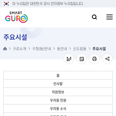
본문 바로가기
이 누리집은 대한민국 공식 전자정부 누리집입니다.
주요시설
구로소개
구청(동)안내
동안내
신도림동
주요시설
홈
인사말
직원정보
우리동 민원
우리동 소식