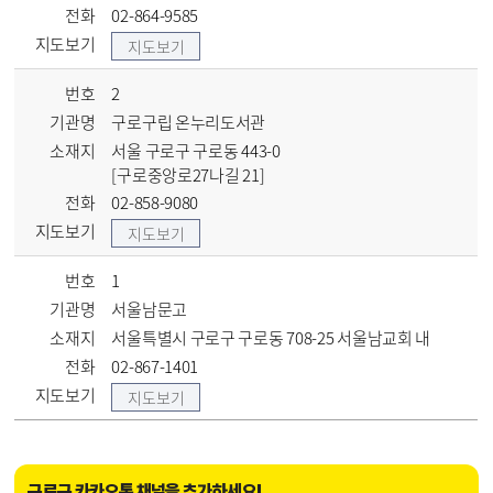
전화
02-864-9585
지도보기
지도보기
번호
2
기관명
구로구립 온누리도서관
소재지
서울 구로구 구로동 443-0
[구로중앙로27나길 21]
전화
02-858-9080
지도보기
지도보기
번호
1
기관명
서울남문고
소재지
서울특별시 구로구 구로동 708-25 서울남교회 내
전화
02-867-1401
지도보기
지도보기
구로구 카카오톡 채널을 추가하세요!