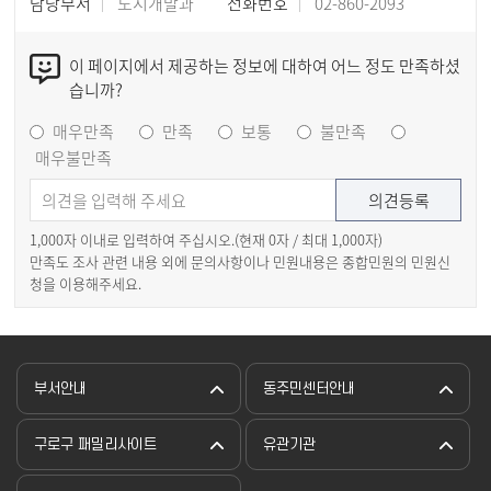
담당부서
도시개발과
전화번호
02-860-2093
이 페이지에서 제공하는 정보에 대하여 어느 정도 만족하셨
습니까?
매우만족
만족
보통
불만족
매우불만족
1,000자 이내로 입력하여 주십시오.(현재
0
자 / 최대 1,000자)
만족도 조사 관련 내용 외에 문의사항이나 민원내용은 종합민원의 민원신
청을 이용해주세요.
부서안내
동주민센터안내
구로구 패밀리사이트
유관기관