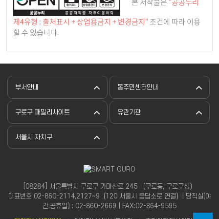
본 저작물은
"공공누리
제4유형 : 출처표시 + 상업용금지 + 변경금지"
조건에 따라 이용
할 수 있습니다.
부서안내
동주민센터안내
구로구 패밀리사이트
유관기관
서울시 자치구
[08284] 서울특별시 구로구 가마산로 245 （구로동, 구로구청）
대표번호 02-860-2114,2127~9（120 서울시 응답소로 연결）| 당직실(야
간,공휴일) : 02-860-2669 | FAX:02-864-9595