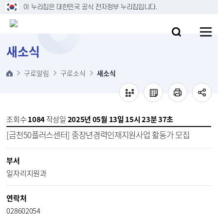
본문 바로가기
이 누리집은 대한민국 공식 전자정부 누리집입니다.
새소식
구로알림
구로소식
새소식
조회수
1084
작성일
2025년 05월 13일 15시 23분 37초
[금천50플러스센터] 중장년경력인재지원사업 활동가 모집
부서
일자리지원과
연락처
028602054